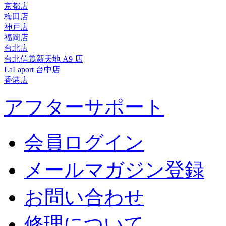
京都店
梅田店
神戸店
福岡店
台北店
台北信義新天地 A9 店
LaLaport 台中店
香港店
アフターサポート
会員ログイン
メールマガジン登録
お問い合わせ
修理について