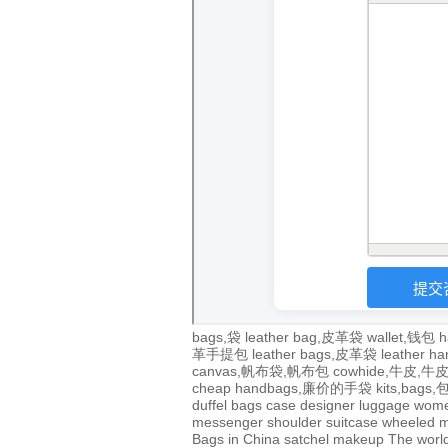
bags,袋
leather bag,皮革袋
wallet,钱包
h
革手提包
leather bags,皮革袋
leather 
canvas,帆布袋,帆布包
cowhide,牛皮,
cheap handbags,廉价的手袋
kits,bags
duffel bags
case
designer
luggage
wom
messenger
shoulder
suitcase
wheeled
m
Bags in China
satchel
makeup
The world