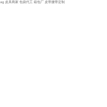
bag
皮具商家
包袋代工
箱包厂
皮带腰带定制