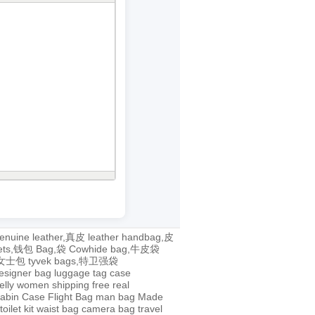
enuine leather,真皮
leather handbag,皮
lets,钱包
Bag,袋
Cowhide bag,牛皮袋
g,女士包
tyvek bags,特卫强袋
esigner bag
luggage tag
case
jelly
women
shipping
free
real
abin Case
Flight Bag
man bag
Made
toilet kit
waist bag
camera bag
travel