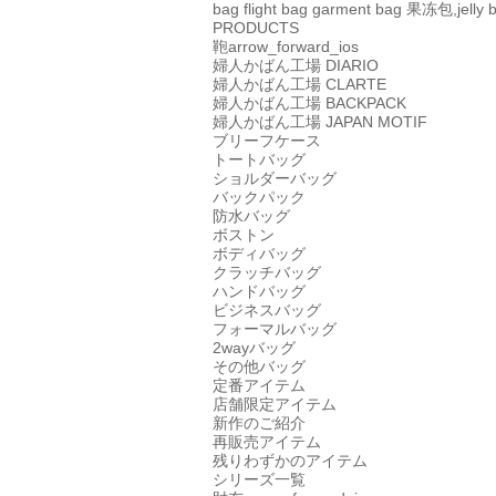
bag
flight bag
garment bag
果冻包,jelly 
PRODUCTS
鞄
arrow_forward_ios
婦人かばん工場
DIARIO
婦人かばん工場
CLARTE
婦人かばん工場
BACKPACK
婦人かばん工場
JAPAN MOTIF
ブリーフケース
トートバッグ
ショルダーバッグ
バックパック
防水バッグ
ボストン
ボディバッグ
クラッチバッグ
ハンドバッグ
ビジネスバッグ
フォーマルバッグ
2wayバッグ
その他バッグ
定番アイテム
店舗限定アイテム
新作のご紹介
再販売アイテム
残りわずかのアイテム
シリーズ一覧