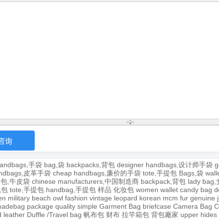
andbags,手袋
bag,袋
backpacks,背包
designer handbags,设计师手袋
g
handbags,皮革手袋
cheap handbags,廉价的手袋
tote,手提包
Bags,袋
wal
牛皮包,牛皮袋
chinese manufacturers,中国制造商
backpack,背包
lady ba
,包包
tote,手提包
handbag,手提包
样品
化妆包
women wallet
candy bag
d
en
military
beach
owl
fashion
vintage
leopard
korean
mcm
fur
genuine
adebag
package
quality
simple
Garment Bag
briefcase
Camera Bag
C
 leather
Duffle /Travel bag
帆布包
财布
拉竿箱包
背包廠家
upper
hides