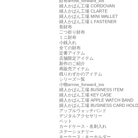
財布
arrow_forward_ios
婦人かばん工場
CORDOVAN
婦人かばん工場
CLARTE
婦人かばん工場
MINI WALLET
婦人かばん工場
L FASTENER
長財布
二つ折り財布
ミニ財布
小銭入れ
全ての財布
定番アイテム
店舗限定アイテム
新作のご紹介
再販売アイテム
残りわずかのアイテム
シリーズ一覧
小物
arrow_forward_ios
婦人かばん工場
BUSINESS ITEM
婦人かばん工場
KEY CASE
婦人かばん工場
APPLE WATCH BAND
婦人かばん工場
BUSINESS CARD HOL
アップルウォッチバンド
デジタルアクセサリー
ペット
カードケース・名刺入れ
ステーショナリー
キーケース・キーホルダー