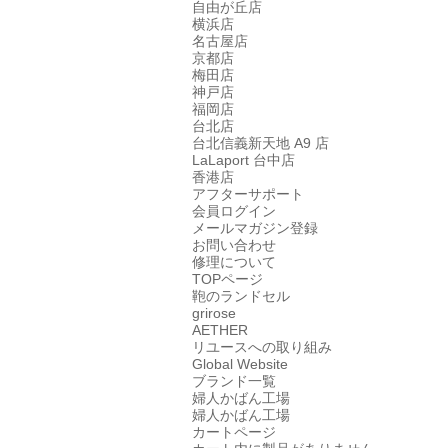
自由が丘店
横浜店
名古屋店
京都店
梅田店
神戸店
福岡店
台北店
台北信義新天地 A9 店
LaLaport 台中店
香港店
アフターサポート
会員ログイン
メールマガジン登録
お問い合わせ
修理について
TOPページ
鞄のランドセル
grirose
AETHER
リユースへの取り組み
Global Website
ブランド一覧
婦人かばん工場
婦人かばん工場
カートページ