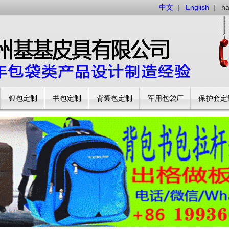
中文
|
English
|
h
银包定制
书包定制
背囊包定制
军用包袋厂
保护套定