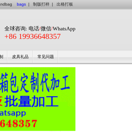
andbag
bags
|
制版打样
|
出格打板
全球咨询: 电话
/
微信
/
WhatsApp
+86 19936648357
制
皮具礼品
常见问题