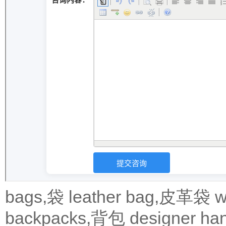
bags,袋
leather bag,皮革袋
w
backpacks,背包
designer 