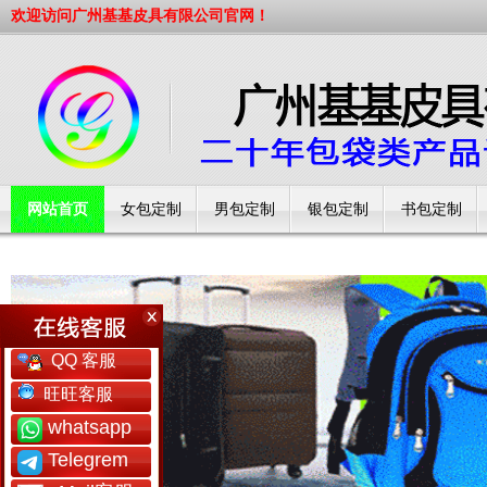
欢迎访问广州基基皮具有限公司官网！
网站首页
女包定制
男包定制
银包定制
书包定制
工厂简介
QQ 客服
旺旺客服
whatsapp
Telegrem