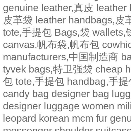
genuine leather,真皮
leath
皮革袋
leather handbags
tote,手提包
Bags,袋
wallets
canvas,帆布袋,帆布包
cowh
manufacturers,中国制造商
b
tyvek bags,特卫强袋
cheap
包
tote,手提包
handbag,手
candy bag
designer bag
lugg
designer
luggage
women
mil
leopard
korean
mcm
fur
genu
messenger
shoulder
suitcas