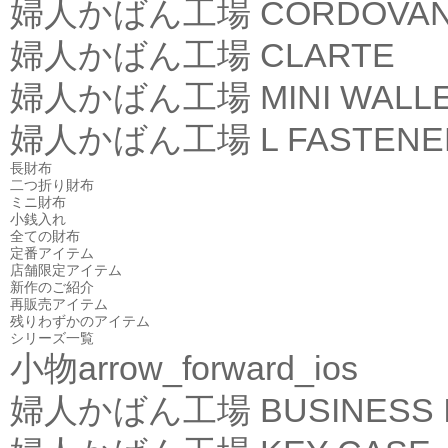
婦人かばん工場
CORDOVA
婦人かばん工場
CLARTE
婦人かばん工場
MINI WALL
婦人かばん工場
L FASTEN
長財布
二つ折り財布
ミニ財布
小銭入れ
全ての財布
定番アイテム
店舗限定アイテム
新作のご紹介
再販売アイテム
残りわずかのアイテム
シリーズ一覧
小物
arrow_forward_ios
婦人かばん工場
BUSINESS 