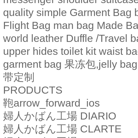
quality
simple
Garment Bag
Flight Bag
man bag
Made Ba
world leather
Duffle /Travel 
upper
hides
toilet kit
waist b
garment bag
果冻包,jelly bag
带定制
PRODUCTS
鞄
arrow_forward_ios
婦人かばん工場
DIARIO
婦人かばん工場
CLARTE