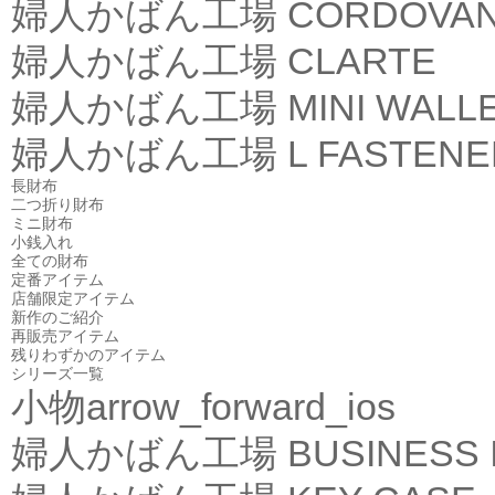
婦人かばん工場
CORDOVA
婦人かばん工場
CLARTE
婦人かばん工場
MINI WALL
婦人かばん工場
L FASTEN
長財布
二つ折り財布
ミニ財布
小銭入れ
全ての財布
定番アイテム
店舗限定アイテム
新作のご紹介
再販売アイテム
残りわずかのアイテム
シリーズ一覧
小物
arrow_forward_ios
婦人かばん工場
BUSINESS 