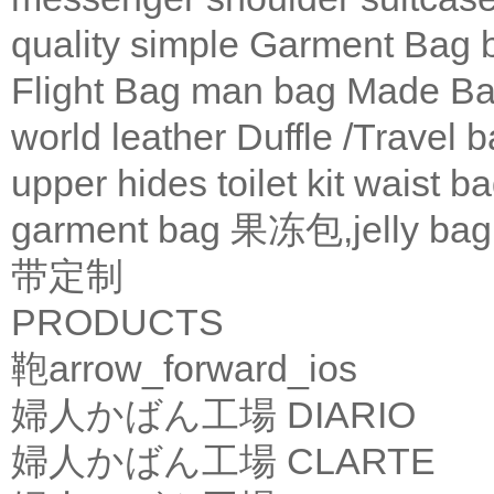
quality
simple
Garment Bag
Flight Bag
man bag
Made Ba
world leather
Duffle /Travel 
upper
hides
toilet kit
waist b
garment bag
果冻包,jelly bag
带定制
PRODUCTS
鞄
arrow_forward_ios
婦人かばん工場
DIARIO
婦人かばん工場
CLARTE