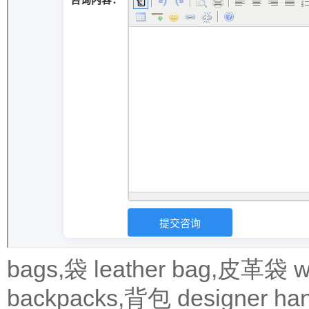
bags,袋
leather bag,皮革袋
w
backpacks,背包
designer 