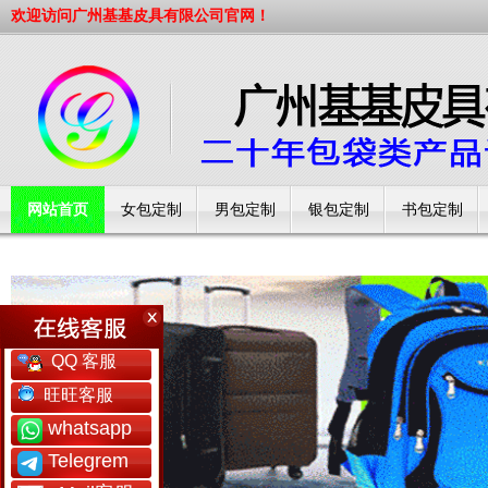
欢迎访问广州基基皮具有限公司官网！
网站首页
女包定制
男包定制
银包定制
书包定制
工厂简介
QQ 客服
旺旺客服
whatsapp
Telegrem