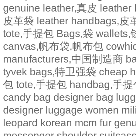
genuine leather,真皮
leath
皮革袋
leather handbags
tote,手提包
Bags,袋
wallets
canvas,帆布袋,帆布包
cowh
manufacturers,中国制造商
b
tyvek bags,特卫强袋
cheap
包
tote,手提包
handbag,手
candy bag
designer bag
lugg
designer
luggage
women
mil
leopard
korean
mcm
fur
genu
messenger
shoulder
suitcas