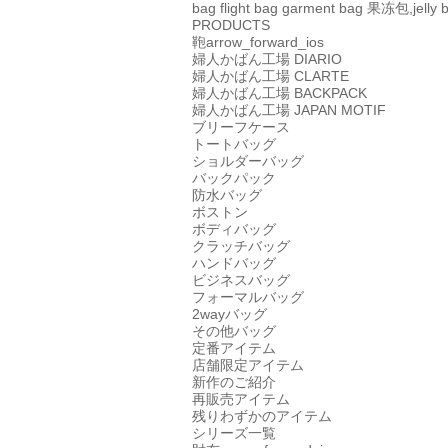
bag
flight bag
garment bag
果冻包,jelly 
PRODUCTS
鞄
arrow_forward_ios
婦人かばん工場
DIARIO
婦人かばん工場
CLARTE
婦人かばん工場
BACKPACK
婦人かばん工場
JAPAN MOTIF
ブリーフケース
トートバッグ
ショルダーバッグ
バックパック
防水バッグ
ボストン
ボディバッグ
クラッチバッグ
ハンドバッグ
ビジネスバッグ
フォーマルバッグ
2wayバッグ
その他バッグ
定番アイテム
店舗限定アイテム
新作のご紹介
再販売アイテム
残りわずかのアイテム
シリーズ一覧