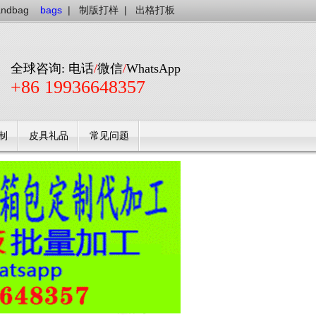
andbag
bags
|
制版打样
|
出格打板
全球咨询: 电话
/
微信
/
WhatsApp
+86 19936648357
制
皮具礼品
常见问题