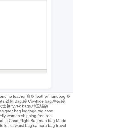
enuine leather,真皮
leather handbag,皮
lets,钱包
Bag,袋
Cowhide bag,牛皮袋
g,女士包
tyvek bags,特卫强袋
esigner bag
luggage tag
case
jelly
women
shipping
free
real
abin Case
Flight Bag
man bag
Made
toilet kit
waist bag
camera bag
travel