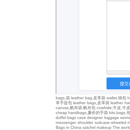
bags,袋
leather bag,皮革袋
wallet,钱包
h
革手提包
leather bags,皮革袋
leather 
canvas,帆布袋,帆布包
cowhide,牛皮,
cheap handbags,廉价的手袋
kits,bags
duffel bags
case
designer
luggage
wom
messenger
shoulder
suitcase
wheeled
m
Bags in China
satchel
makeup
The world