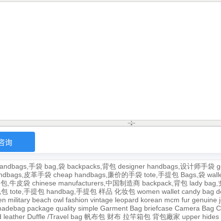
andbags,手袋
bag,袋
backpacks,背包
designer handbags,设计师手袋
g
handbags,皮革手袋
cheap handbags,廉价的手袋
tote,手提包
Bags,袋
wal
牛皮包,牛皮袋
chinese manufacturers,中国制造商
backpack,背包
lady ba
,包包
tote,手提包
handbag,手提包
样品
化妆包
women wallet
candy bag
d
en
military
beach
owl
fashion
vintage
leopard
korean
mcm
fur
genuine
adebag
package
quality
simple
Garment Bag
briefcase
Camera Bag
C
 leather
Duffle /Travel bag
帆布包
财布
拉竿箱包
背包廠家
upper
hides