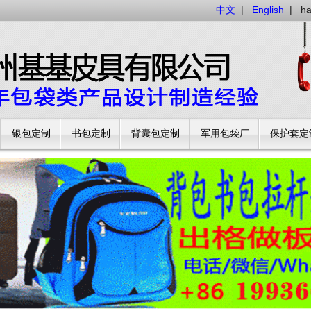
中文
|
English
|
h
银包定制
书包定制
背囊包定制
军用包袋厂
保护套定