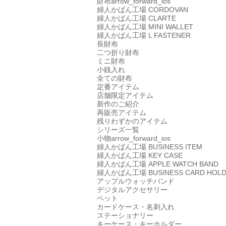
財布
arrow_forward_ios
婦人かばん工場
CORDOVAN
婦人かばん工場
CLARTE
婦人かばん工場
MINI WALLET
婦人かばん工場
L FASTENER
長財布
二つ折り財布
ミニ財布
小銭入れ
全ての財布
定番アイテム
店舗限定アイテム
新作のご紹介
再販売アイテム
残りわずかのアイテム
シリーズ一覧
小物
arrow_forward_ios
婦人かばん工場
BUSINESS ITEM
婦人かばん工場
KEY CASE
婦人かばん工場
APPLE WATCH BAND
婦人かばん工場
BUSINESS CARD HOL
アップルウォッチバンド
デジタルアクセサリー
ペット
カードケース・名刺入れ
ステーショナリー
キーケース・キーホルダー