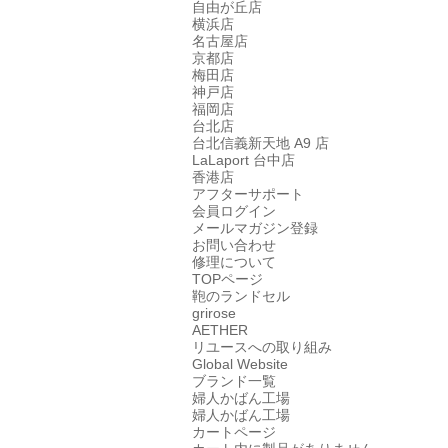
自由が丘店
横浜店
名古屋店
京都店
梅田店
神戸店
福岡店
台北店
台北信義新天地 A9 店
LaLaport 台中店
香港店
アフターサポート
会員ログイン
メールマガジン登録
お問い合わせ
修理について
TOPページ
鞄のランドセル
grirose
AETHER
リユースへの取り組み
Global Website
ブランド一覧
婦人かばん工場
婦人かばん工場
カートページ