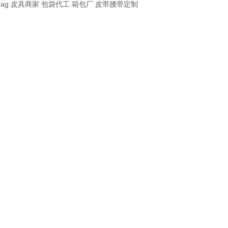
bag
皮具商家
包袋代工
箱包厂
皮带腰带定制