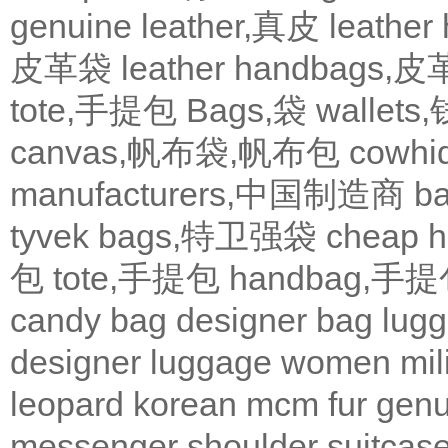
genuine leather,真皮
leath
皮革袋
leather handbags
tote,手提包
Bags,袋
wallets
canvas,帆布袋,帆布包
cowh
manufacturers,中国制造商
b
tyvek bags,特卫强袋
cheap
包
tote,手提包
handbag,手
candy bag
designer bag
lugg
designer
luggage
women
mil
leopard
korean
mcm
fur
genu
messenger
shoulder
suitcas