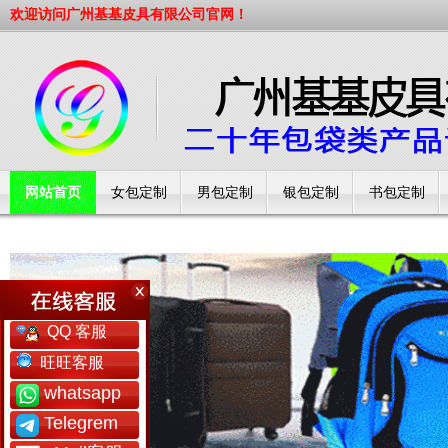
欢迎访问广州基基皮具有限公司官网！
网站首页
女包定制
男包定制
银包定制
书包定制
工厂简介
QQ 客服
旺旺客服
whatsapp
Telegrem