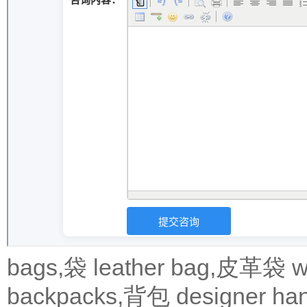
bags,袋
leather bag,皮革袋
w
backpacks,背包
designer 