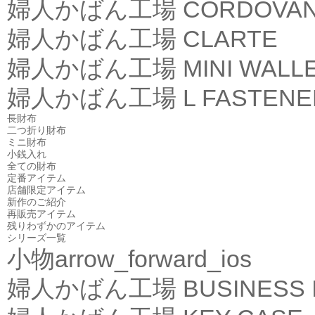
婦人かばん工場
CORDOVA
婦人かばん工場
CLARTE
婦人かばん工場
MINI WALL
婦人かばん工場
L FASTEN
長財布
二つ折り財布
ミニ財布
小銭入れ
全ての財布
定番アイテム
店舗限定アイテム
新作のご紹介
再販売アイテム
残りわずかのアイテム
シリーズ一覧
小物
arrow_forward_ios
婦人かばん工場
BUSINESS 