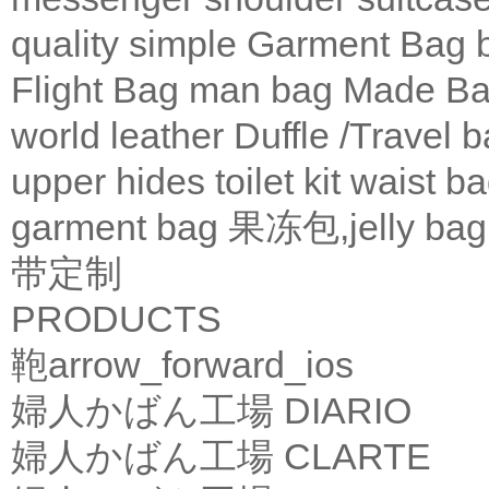
quality
simple
Garment Bag
Flight Bag
man bag
Made Ba
world leather
Duffle /Travel 
upper
hides
toilet kit
waist b
garment bag
果冻包,jelly bag
带定制
PRODUCTS
鞄
arrow_forward_ios
婦人かばん工場
DIARIO
婦人かばん工場
CLARTE