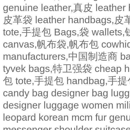
genuine leather,真皮
leath
皮革袋
leather handbags
tote,手提包
Bags,袋
wallets
canvas,帆布袋,帆布包
cowh
manufacturers,中国制造商
b
tyvek bags,特卫强袋
cheap
包
tote,手提包
handbag,手
candy bag
designer bag
lugg
designer
luggage
women
mil
leopard
korean
mcm
fur
genu
messenger
shoulder
suitcas