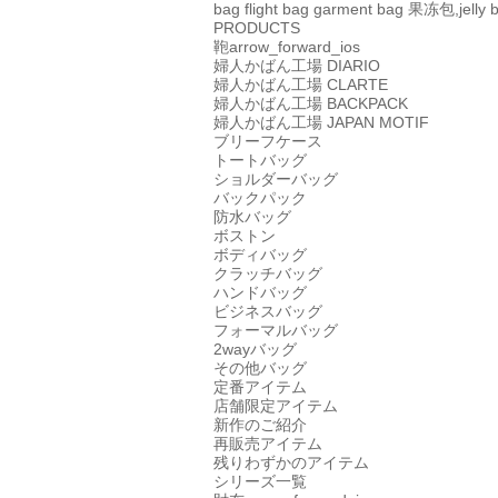
bag
flight bag
garment bag
果冻包,jelly 
PRODUCTS
鞄
arrow_forward_ios
婦人かばん工場
DIARIO
婦人かばん工場
CLARTE
婦人かばん工場
BACKPACK
婦人かばん工場
JAPAN MOTIF
ブリーフケース
トートバッグ
ショルダーバッグ
バックパック
防水バッグ
ボストン
ボディバッグ
クラッチバッグ
ハンドバッグ
ビジネスバッグ
フォーマルバッグ
2wayバッグ
その他バッグ
定番アイテム
店舗限定アイテム
新作のご紹介
再販売アイテム
残りわずかのアイテム
シリーズ一覧