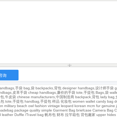
andbags,手袋
bag,袋
backpacks,背包
designer handbags,设计师手袋
g
handbags,皮革手袋
cheap handbags,廉价的手袋
tote,手提包
Bags,袋
wal
牛皮包,牛皮袋
chinese manufacturers,中国制造商
backpack,背包
lady ba
,包包
tote,手提包
handbag,手提包
样品
化妆包
women wallet
candy bag
d
en
military
beach
owl
fashion
vintage
leopard
korean
mcm
fur
genuine
adebag
package
quality
simple
Garment Bag
briefcase
Camera Bag
C
 leather
Duffle /Travel bag
帆布包
财布
拉竿箱包
背包廠家
upper
hides