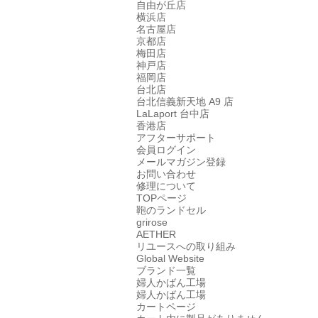
自由が丘店
横浜店
名古屋店
京都店
梅田店
神戸店
福岡店
台北店
台北信義新天地 A9 店
LaLaport 台中店
香港店
アフターサポート
会員ログイン
メールマガジン登録
お問い合わせ
修理について
TOPページ
鞄のランドセル
grirose
AETHER
リユースへの取り組み
Global Website
ブランド一覧
婦人かばん工場
婦人かばん工場
カートページ