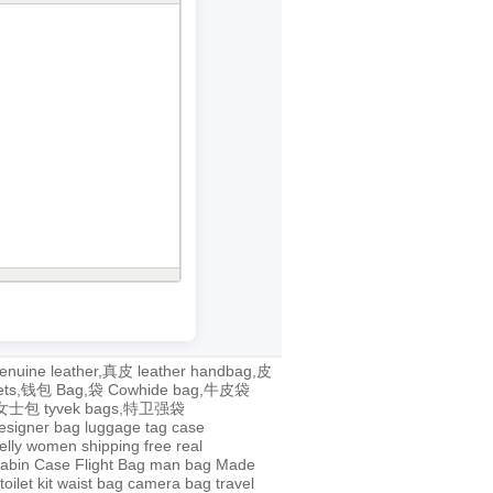
enuine leather,真皮
leather handbag,皮
lets,钱包
Bag,袋
Cowhide bag,牛皮袋
g,女士包
tyvek bags,特卫强袋
esigner bag
luggage tag
case
jelly
women
shipping
free
real
abin Case
Flight Bag
man bag
Made
toilet kit
waist bag
camera bag
travel