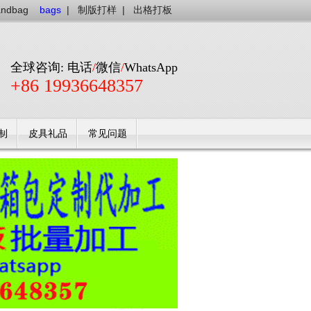
andbag
bags
|
制版打样
|
出格打板
全球咨询: 电话
/
微信
/
WhatsApp
+86 19936648357
制
皮具礼品
常见问题