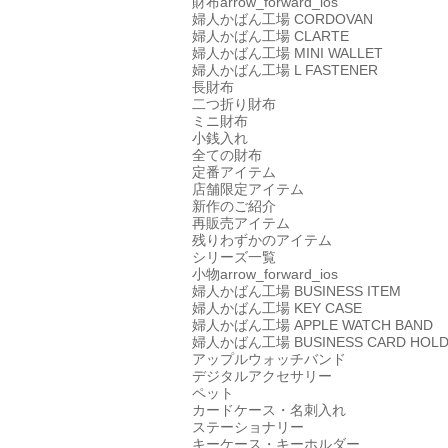
財布
arrow_forward_ios
婦人かばん工場
CORDOVAN
婦人かばん工場
CLARTE
婦人かばん工場
MINI WALLET
婦人かばん工場
L FASTENER
長財布
二つ折り財布
ミニ財布
小銭入れ
全ての財布
定番アイテム
店舗限定アイテム
新作のご紹介
再販売アイテム
残りわずかのアイテム
シリーズ一覧
小物
arrow_forward_ios
婦人かばん工場
BUSINESS ITEM
婦人かばん工場
KEY CASE
婦人かばん工場
APPLE WATCH BAND
婦人かばん工場
BUSINESS CARD HOL
アップルウォッチバンド
デジタルアクセサリー
ペット
カードケース・名刺入れ
ステーショナリー
キーケース・キーホルダー