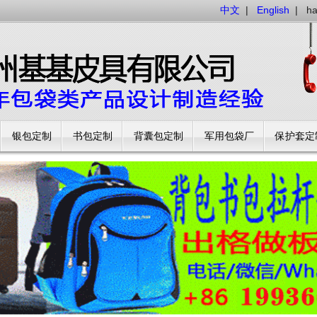
中文
|
English
|
h
银包定制
书包定制
背囊包定制
军用包袋厂
保护套定