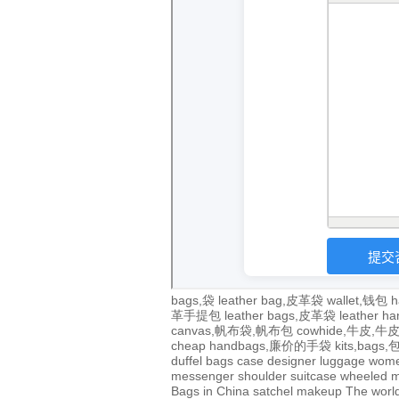
bags,袋
leather bag,皮革袋
wallet,钱包
h
革手提包
leather bags,皮革袋
leather 
canvas,帆布袋,帆布包
cowhide,牛皮,
cheap handbags,廉价的手袋
kits,bags
duffel bags
case
designer
luggage
wom
messenger
shoulder
suitcase
wheeled
m
Bags in China
satchel
makeup
The world