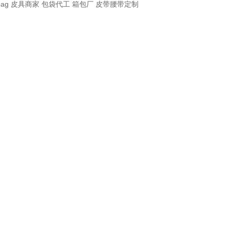
bag
皮具商家
包袋代工
箱包厂
皮带腰带定制