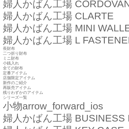
婦人かばん工場
CORDOVA
婦人かばん工場
CLARTE
婦人かばん工場
MINI WALL
婦人かばん工場
L FASTEN
長財布
二つ折り財布
ミニ財布
小銭入れ
全ての財布
定番アイテム
店舗限定アイテム
新作のご紹介
再販売アイテム
残りわずかのアイテム
シリーズ一覧
小物
arrow_forward_ios
婦人かばん工場
BUSINESS 