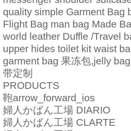
quality
simple
Garment Bag
Flight Bag
man bag
Made Ba
world leather
Duffle /Travel 
upper
hides
toilet kit
waist b
garment bag
果冻包,jelly bag
带定制
PRODUCTS
鞄
arrow_forward_ios
婦人かばん工場
DIARIO
婦人かばん工場
CLARTE