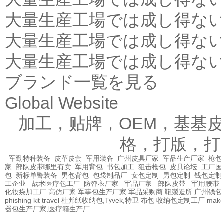
大量生産工場では成し得な
大量生産工場では成し得な
大量生産工場では成し得な
ブランド一覧を見る
Global Website
加工，贴牌，OEM，基基
格，打版，打
军勤特种装备
皮革皮套
军用装备
广州皮具厂家
军品生产厂家
枪包
家
部队皮带哪里有卖
军用背包
书包加工
狙击枪包
皮具论坛
工厂
包
新标单警装备
男包背包
包袋制品厂
女包定制
男包定制
钱包定
工企业
战术医疗包工厂
防弹衣厂家
军品厂家
部队皮带
军用腰带
化妆袋加工厂
高仿厂家
军事包生产厂家
军品采购商
鞄製造所
广州钱
phishing kit
travel
杜邦纸收纳包,Tyvek,特卫
布包
收纳包定制工厂
mak
器包生产厂家,医疗箱生产厂