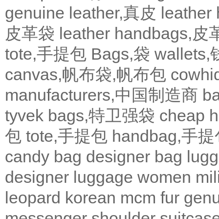
genuine leather,真皮
leath
皮革袋
leather handbags
tote,手提包
Bags,袋
wallets
canvas,帆布袋,帆布包
cowh
manufacturers,中国制造商
b
tyvek bags,特卫强袋
cheap
包
tote,手提包
handbag,手
candy bag
designer bag
lugg
designer
luggage
women
mil
leopard
korean
mcm
fur
genu
messenger
shoulder
suitcas