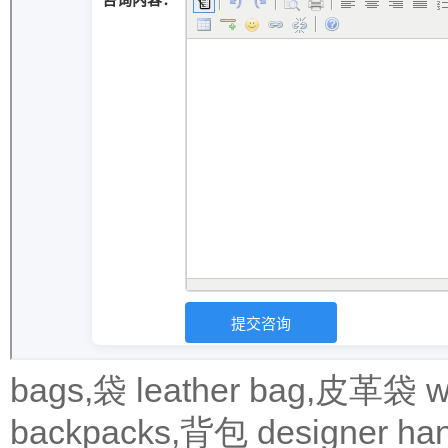
bags,袋
leather bag,皮革袋
w
backpacks,背包
designer 