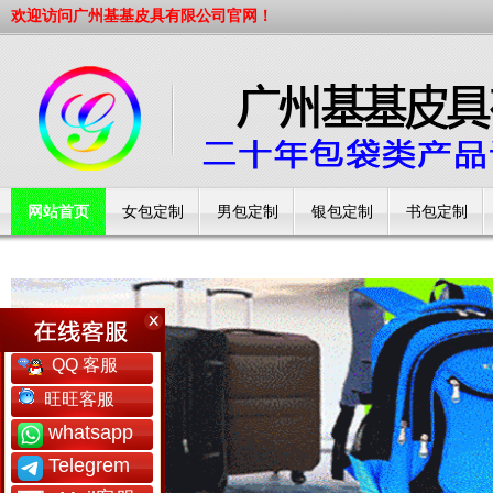
欢迎访问广州基基皮具有限公司官网！
网站首页
女包定制
男包定制
银包定制
书包定制
工厂简介
QQ 客服
旺旺客服
whatsapp
Telegrem