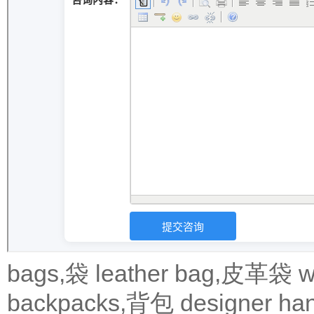
bags,袋
leather bag,皮革袋
w
backpacks,背包
designer 