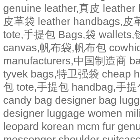
genuine leather,真皮
leath
皮革袋
leather handbags
tote,手提包
Bags,袋
wallets
canvas,帆布袋,帆布包
cowh
manufacturers,中国制造商
b
tyvek bags,特卫强袋
cheap
包
tote,手提包
handbag,手
candy bag
designer bag
lugg
designer
luggage
women
mil
leopard
korean
mcm
fur
genu
messenger
shoulder
suitcas