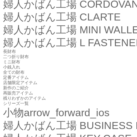
婦人かばん工場
CORDOVA
婦人かばん工場
CLARTE
婦人かばん工場
MINI WALL
婦人かばん工場
L FASTEN
長財布
二つ折り財布
ミニ財布
小銭入れ
全ての財布
定番アイテム
店舗限定アイテム
新作のご紹介
再販売アイテム
残りわずかのアイテム
シリーズ一覧
小物
arrow_forward_ios
婦人かばん工場
BUSINESS 