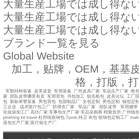
大量生産工場では成し得な
大量生産工場では成し得な
大量生産工場では成し得な
ブランド一覧を見る
Global Website
加工，贴牌，OEM，基基
格，打版，打
军勤特种装备
皮革皮套
军用装备
广州皮具厂家
军品生产厂家
枪包
家
部队皮带哪里有卖
军用背包
书包加工
狙击枪包
皮具论坛
工厂
包
新标单警装备
男包背包
包袋制品厂
女包定制
男包定制
钱包定
工企业
战术医疗包工厂
防弹衣厂家
军品厂家
部队皮带
军用腰带
化妆袋加工厂
高仿厂家
军事包生产厂家
军品采购商
鞄製造所
广州钱
phishing kit
travel
杜邦纸收纳包,Tyvek,特卫
布包
收纳包定制工厂
mak
器包生产厂家,医疗箱生产厂