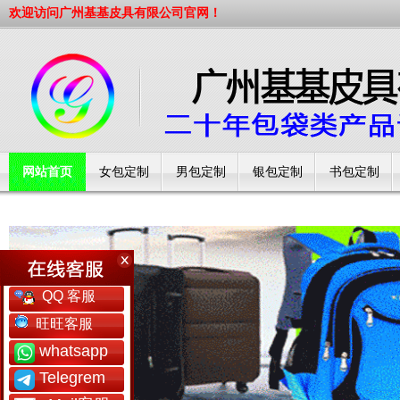
欢迎访问广州基基皮具有限公司官网！
网站首页
女包定制
男包定制
银包定制
书包定制
工厂简介
QQ 客服
旺旺客服
whatsapp
Telegrem