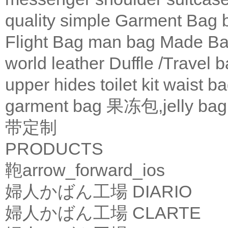
quality
simple
Garment Bag
Flight Bag
man bag
Made Ba
world leather
Duffle /Travel 
upper
hides
toilet kit
waist b
garment bag
果冻包,jelly bag
带定制
PRODUCTS
鞄
arrow_forward_ios
婦人かばん工場
DIARIO
婦人かばん工場
CLARTE