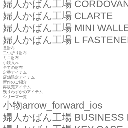
婦人かばん工場
CORDOVA
婦人かばん工場
CLARTE
婦人かばん工場
MINI WALL
婦人かばん工場
L FASTEN
長財布
二つ折り財布
ミニ財布
小銭入れ
全ての財布
定番アイテム
店舗限定アイテム
新作のご紹介
再販売アイテム
残りわずかのアイテム
シリーズ一覧
小物
arrow_forward_ios
婦人かばん工場
BUSINESS 