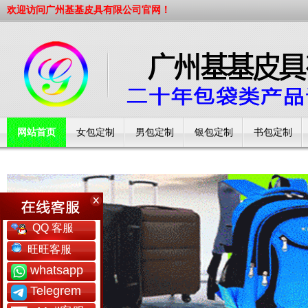
欢迎访问广州基基皮具有限公司官网！
网站首页
女包定制
男包定制
银包定制
书包定制
工厂简介
QQ 客服
旺旺客服
whatsapp
Telegrem