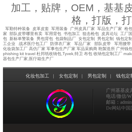
加工，贴牌，OEM，基基
格，打版，打
军勤特种装备
皮革皮套
军用装备
广州皮具厂家
军品生产厂家
枪包
家
部队皮带哪里有卖
军用背包
书包加工
狙击枪包
皮具论坛
工厂
包
新标单警装备
男包背包
包袋制品厂
女包定制
男包定制
钱包定
工企业
战术医疗包工厂
防弹衣厂家
军品厂家
部队皮带
军用腰带
化妆袋加工厂
高仿厂家
军事包生产厂家
军品采购商
鞄製造所
广州钱
phishing kit
travel
杜邦纸收纳包,Tyvek,特卫
布包
收纳包定制工厂
mak
器包生产厂家,医疗箱生产厂
化妆包加工
|
女包定制
|
男包定制
|
钱包定
广州基基皮
电话/微信/Wha
邮箱：admin@g
De网站中国国