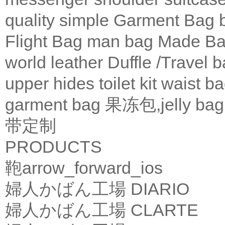
quality
simple
Garment Bag
Flight Bag
man bag
Made Ba
world leather
Duffle /Travel 
upper
hides
toilet kit
waist b
garment bag
果冻包,jelly bag
带定制
PRODUCTS
鞄
arrow_forward_ios
婦人かばん工場
DIARIO
婦人かばん工場
CLARTE