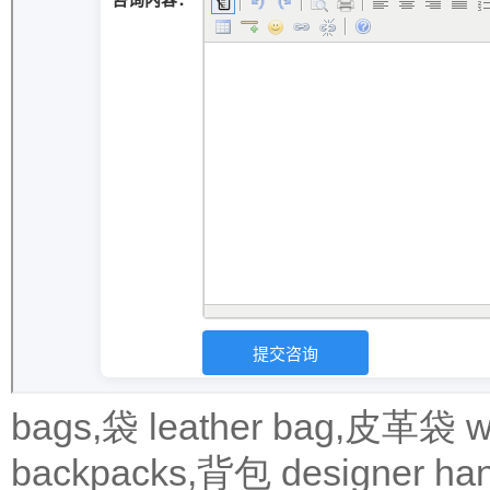
bags,袋
leather bag,皮革袋
w
backpacks,背包
designer 