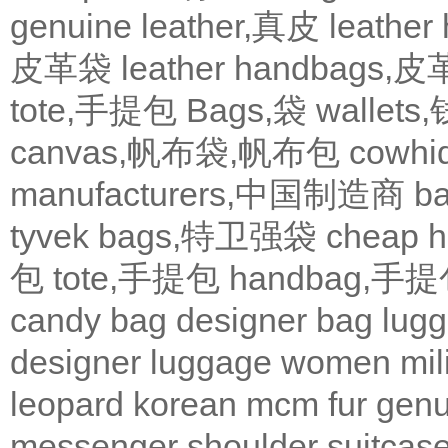
genuine leather,真皮
leath
皮革袋
leather handbags
tote,手提包
Bags,袋
wallets
canvas,帆布袋,帆布包
cowh
manufacturers,中国制造商
b
tyvek bags,特卫强袋
cheap
包
tote,手提包
handbag,手
candy bag
designer bag
lugg
designer
luggage
women
mil
leopard
korean
mcm
fur
genu
messenger
shoulder
suitcas