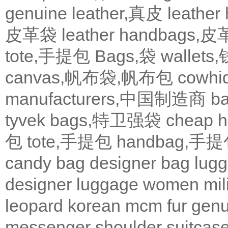
genuine leather,真皮
leath
皮革袋
leather handbags
tote,手提包
Bags,袋
wallets
canvas,帆布袋,帆布包
cowh
manufacturers,中国制造商
b
tyvek bags,特卫强袋
cheap
包
tote,手提包
handbag,手
candy bag
designer bag
lugg
designer
luggage
women
mil
leopard
korean
mcm
fur
genu
messenger
shoulder
suitcas