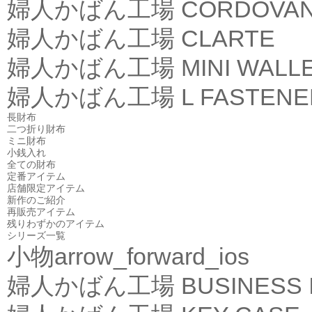
婦人かばん工場
CORDOVA
婦人かばん工場
CLARTE
婦人かばん工場
MINI WALL
婦人かばん工場
L FASTEN
長財布
二つ折り財布
ミニ財布
小銭入れ
全ての財布
定番アイテム
店舗限定アイテム
新作のご紹介
再販売アイテム
残りわずかのアイテム
シリーズ一覧
小物
arrow_forward_ios
婦人かばん工場
BUSINESS 