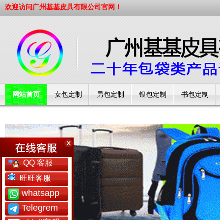
欢迎访问广州基基皮具有限公司官网！
网站首页
女包定制
男包定制
银包定制
书包定制
工厂简介
QQ 客服
旺旺客服
whatsapp
Telegrem