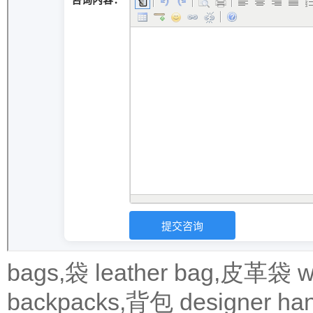
bags,袋
leather bag,皮革袋
w
backpacks,背包
designer 