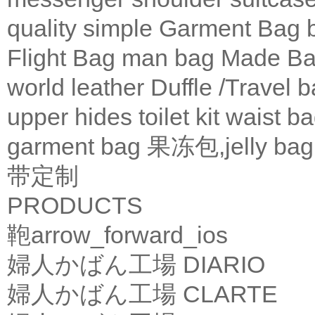
quality
simple
Garment Bag
Flight Bag
man bag
Made Ba
world leather
Duffle /Travel 
upper
hides
toilet kit
waist b
garment bag
果冻包,jelly bag
带定制
PRODUCTS
鞄
arrow_forward_ios
婦人かばん工場
DIARIO
婦人かばん工場
CLARTE