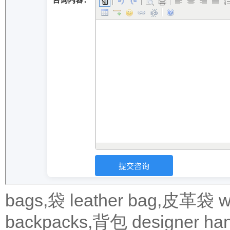
bags,袋
leather bag,皮革袋
w
backpacks,背包
designer 