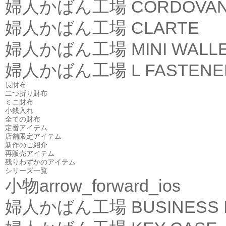
婦人かばん工場
CORDOVA
婦人かばん工場
CLARTE
婦人かばん工場
MINI WALL
婦人かばん工場
L FASTEN
長財布
二つ折り財布
ミニ財布
小銭入れ
全ての財布
定番アイテム
店舗限定アイテム
新作のご紹介
再販売アイテム
残りわずかのアイテム
シリーズ一覧
小物
arrow_forward_ios
婦人かばん工場
BUSINESS 