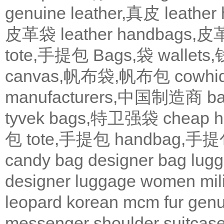
genuine leather,真皮
leath
皮革袋
leather handbags
tote,手提包
Bags,袋
wallets
canvas,帆布袋,帆布包
cowh
manufacturers,中国制造商
b
tyvek bags,特卫强袋
cheap
包
tote,手提包
handbag,手
candy bag
designer bag
lugg
designer
luggage
women
mil
leopard
korean
mcm
fur
genu
messenger
shoulder
suitcas