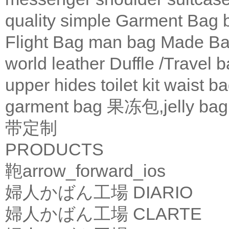
quality
simple
Garment Bag
Flight Bag
man bag
Made Ba
world leather
Duffle /Travel 
upper
hides
toilet kit
waist b
garment bag
果冻包,jelly bag
带定制
PRODUCTS
鞄
arrow_forward_ios
婦人かばん工場
DIARIO
婦人かばん工場
CLARTE