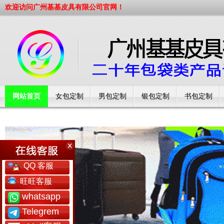
欢迎访问广州基基皮具有限公司官网！
网站首页
女包定制
男包定制
银包定制
书包定制
工厂简介
QQ 客服
旺旺客服
whatsapp
Telegrem