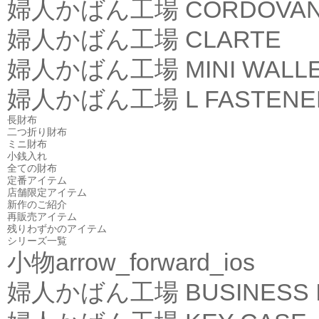
婦人かばん工場
CORDOVA
婦人かばん工場
CLARTE
婦人かばん工場
MINI WALL
婦人かばん工場
L FASTEN
長財布
二つ折り財布
ミニ財布
小銭入れ
全ての財布
定番アイテム
店舗限定アイテム
新作のご紹介
再販売アイテム
残りわずかのアイテム
シリーズ一覧
小物
arrow_forward_ios
婦人かばん工場
BUSINESS 