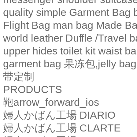
quality
simple
Garment Bag
Flight Bag
man bag
Made Ba
world leather
Duffle /Travel 
upper
hides
toilet kit
waist b
garment bag
果冻包,jelly bag
带定制
PRODUCTS
鞄
arrow_forward_ios
婦人かばん工場
DIARIO
婦人かばん工場
CLARTE