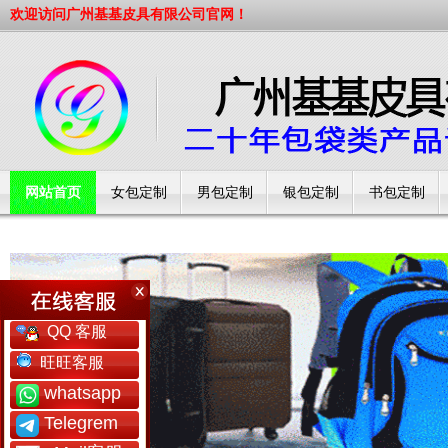
欢迎访问广州基基皮具有限公司官网！
网站首页
女包定制
男包定制
银包定制
书包定制
工厂简介
QQ 客服
旺旺客服
whatsapp
Telegrem