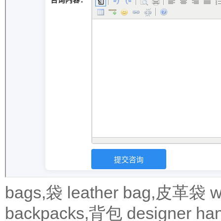
bags,袋
leather bag,皮革袋
w
backpacks,背包
designer 