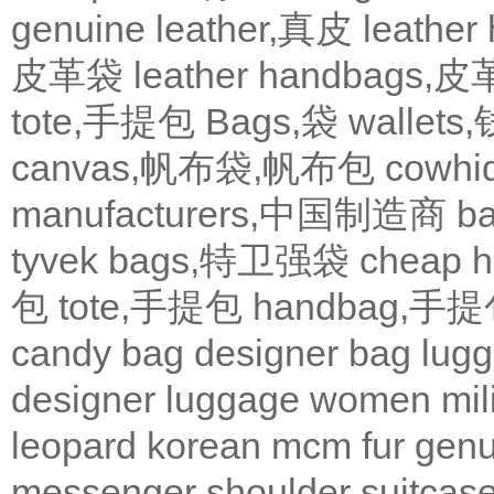
genuine leather,真皮
leath
皮革袋
leather handbags
tote,手提包
Bags,袋
wallets
canvas,帆布袋,帆布包
cowh
manufacturers,中国制造商
b
tyvek bags,特卫强袋
cheap
包
tote,手提包
handbag,手
candy bag
designer bag
lugg
designer
luggage
women
mil
leopard
korean
mcm
fur
genu
messenger
shoulder
suitcas