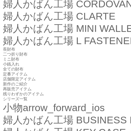
婦人かばん工場
CORDOVA
婦人かばん工場
CLARTE
婦人かばん工場
MINI WALL
婦人かばん工場
L FASTEN
長財布
二つ折り財布
ミニ財布
小銭入れ
全ての財布
定番アイテム
店舗限定アイテム
新作のご紹介
再販売アイテム
残りわずかのアイテム
シリーズ一覧
小物
arrow_forward_ios
婦人かばん工場
BUSINESS 