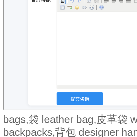
bags,袋
leather bag,皮革袋
w
backpacks,背包
designer 