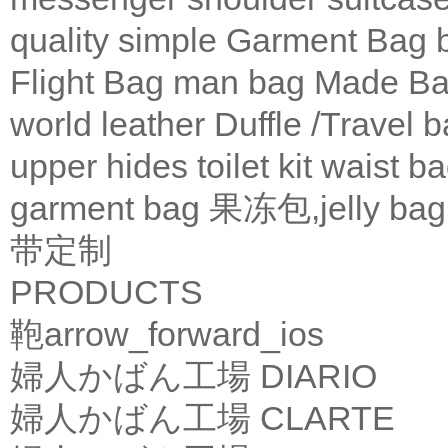
quality
simple
Garment Bag
Flight Bag
man bag
Made Ba
world leather
Duffle /Travel 
upper
hides
toilet kit
waist b
garment bag
果冻包,jelly bag
带定制
PRODUCTS
鞄
arrow_forward_ios
婦人かばん工場
DIARIO
婦人かばん工場
CLARTE