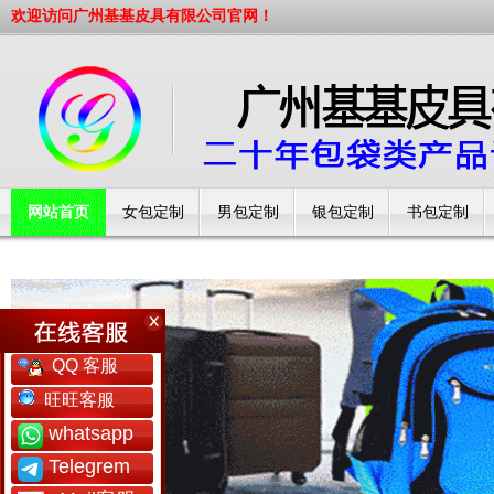
欢迎访问广州基基皮具有限公司官网！
网站首页
女包定制
男包定制
银包定制
书包定制
工厂简介
QQ 客服
旺旺客服
whatsapp
Telegrem