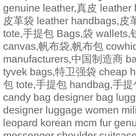
genuine leather,真皮
leath
皮革袋
leather handbags
tote,手提包
Bags,袋
wallets
canvas,帆布袋,帆布包
cowh
manufacturers,中国制造商
b
tyvek bags,特卫强袋
cheap
包
tote,手提包
handbag,手
candy bag
designer bag
lugg
designer
luggage
women
mil
leopard
korean
mcm
fur
genu
messenger
shoulder
suitcas