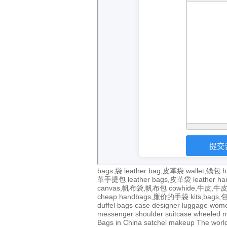
bags,袋
leather bag,皮革袋
wallet,钱包
h
革手提包
leather bags,皮革袋
leather 
canvas,帆布袋,帆布包
cowhide,牛皮,
cheap handbags,廉价的手袋
kits,bags
duffel bags
case
designer
luggage
wom
messenger
shoulder
suitcase
wheeled
m
Bags in China
satchel
makeup
The world