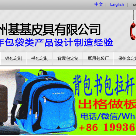
中文
|
English
|
h
银包定制
书包定制
背囊包定制
军用包袋厂
保护套定