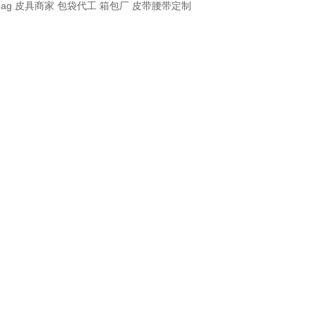
bag
皮具商家
包袋代工
箱包厂
皮带腰带定制