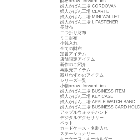
財布
arrow_forward_ios
婦人かばん工場
CORDOVAN
婦人かばん工場
CLARTE
婦人かばん工場
MINI WALLET
婦人かばん工場
L FASTENER
長財布
二つ折り財布
ミニ財布
小銭入れ
全ての財布
定番アイテム
店舗限定アイテム
新作のご紹介
再販売アイテム
残りわずかのアイテム
シリーズ一覧
小物
arrow_forward_ios
婦人かばん工場
BUSINESS ITEM
婦人かばん工場
KEY CASE
婦人かばん工場
APPLE WATCH BAND
婦人かばん工場
BUSINESS CARD HOL
アップルウォッチバンド
デジタルアクセサリー
ペット
カードケース・名刺入れ
ステーショナリー
キーケース・キーホルダー