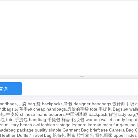
andbags,手袋
bag,袋
backpacks,背包
designer handbags,设计师手袋
g
handbags,皮革手袋
cheap handbags,廉价的手袋
tote,手提包
Bags,袋
wal
牛皮包,牛皮袋
chinese manufacturers,中国制造商
backpack,背包
lady ba
,包包
tote,手提包
handbag,手提包
样品
化妆包
women wallet
candy bag
d
en
military
beach
owl
fashion
vintage
leopard
korean
mcm
fur
genuine
adebag
package
quality
simple
Garment Bag
briefcase
Camera Bag
C
 leather
Duffle /Travel bag
帆布包
财布
拉竿箱包
背包廠家
upper
hides