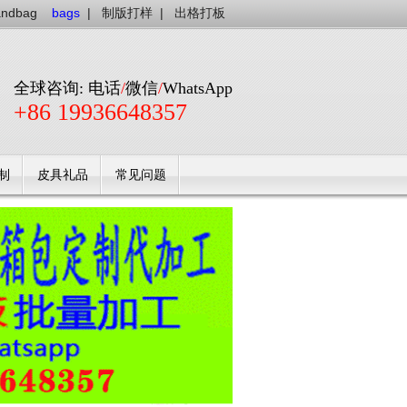
andbag
bags
|
制版打样
|
出格打板
全球咨询: 电话
/
微信
/
WhatsApp
+86 19936648357
制
皮具礼品
常见问题