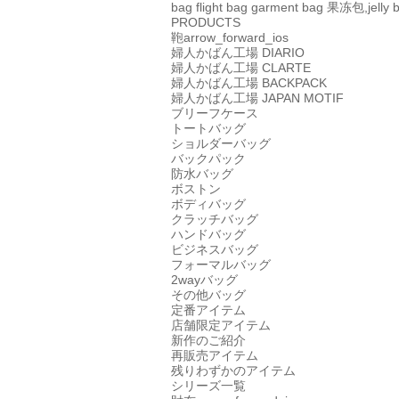
bag
flight bag
garment bag
果冻包,jelly 
PRODUCTS
鞄
arrow_forward_ios
婦人かばん工場
DIARIO
婦人かばん工場
CLARTE
婦人かばん工場
BACKPACK
婦人かばん工場
JAPAN MOTIF
ブリーフケース
トートバッグ
ショルダーバッグ
バックパック
防水バッグ
ボストン
ボディバッグ
クラッチバッグ
ハンドバッグ
ビジネスバッグ
フォーマルバッグ
2wayバッグ
その他バッグ
定番アイテム
店舗限定アイテム
新作のご紹介
再販売アイテム
残りわずかのアイテム
シリーズ一覧