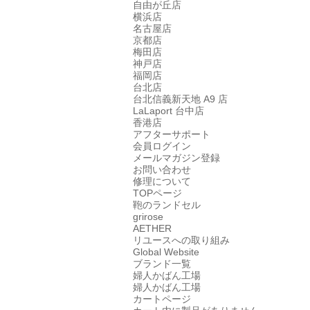
自由が丘店
横浜店
名古屋店
京都店
梅田店
神戸店
福岡店
台北店
台北信義新天地 A9 店
LaLaport 台中店
香港店
アフターサポート
会員ログイン
メールマガジン登録
お問い合わせ
修理について
TOPページ
鞄のランドセル
grirose
AETHER
リユースへの取り組み
Global Website
ブランド一覧
婦人かばん工場
婦人かばん工場
カートページ