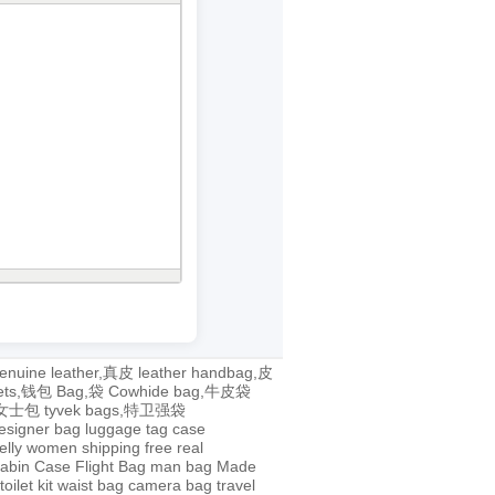
enuine leather,真皮
leather handbag,皮
lets,钱包
Bag,袋
Cowhide bag,牛皮袋
g,女士包
tyvek bags,特卫强袋
esigner bag
luggage tag
case
jelly
women
shipping
free
real
abin Case
Flight Bag
man bag
Made
toilet kit
waist bag
camera bag
travel