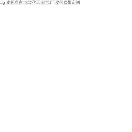
bag
皮具商家
包袋代工
箱包厂
皮带腰带定制