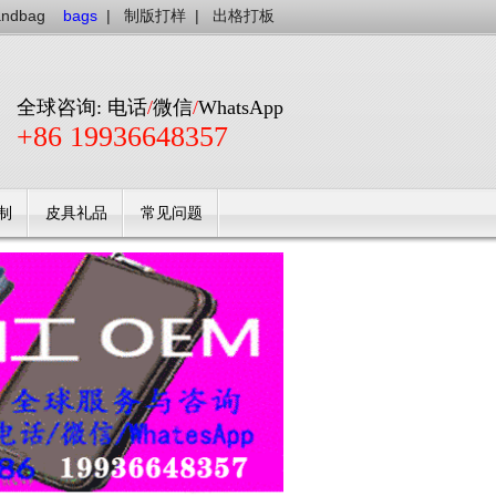
andbag
bags
|
制版打样
|
出格打板
全球咨询: 电话
/
微信
/
WhatsApp
+86 19936648357
制
皮具礼品
常见问题