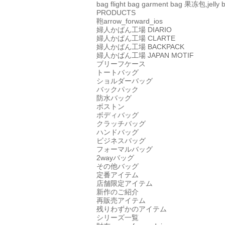
bag
flight bag
garment bag
果冻包,jelly 
PRODUCTS
鞄
arrow_forward_ios
婦人かばん工場
DIARIO
婦人かばん工場
CLARTE
婦人かばん工場
BACKPACK
婦人かばん工場
JAPAN MOTIF
ブリーフケース
トートバッグ
ショルダーバッグ
バックパック
防水バッグ
ボストン
ボディバッグ
クラッチバッグ
ハンドバッグ
ビジネスバッグ
フォーマルバッグ
2wayバッグ
その他バッグ
定番アイテム
店舗限定アイテム
新作のご紹介
再販売アイテム
残りわずかのアイテム
シリーズ一覧