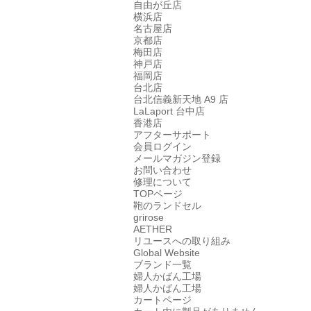
自由が丘店
横浜店
名古屋店
京都店
梅田店
神戸店
福岡店
台北店
台北信義新天地 A9 店
LaLaport 台中店
香港店
アフターサポート
会員ログイン
メールマガジン登録
お問い合わせ
修理について
TOPページ
鞄のランドセル
grirose
AETHER
リユースへの取り組み
Global Website
ブランド一覧
婦人かばん工場
婦人かばん工場
カートページ