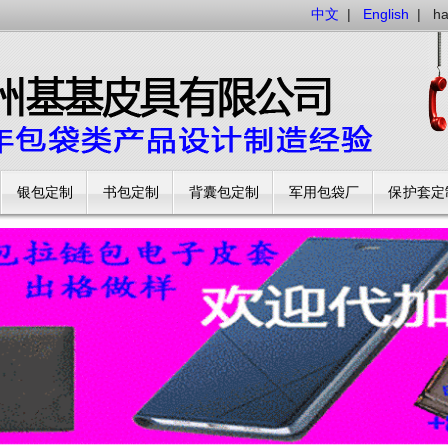
中文
|
English
|
h
银包定制
书包定制
背囊包定制
军用包袋厂
保护套定