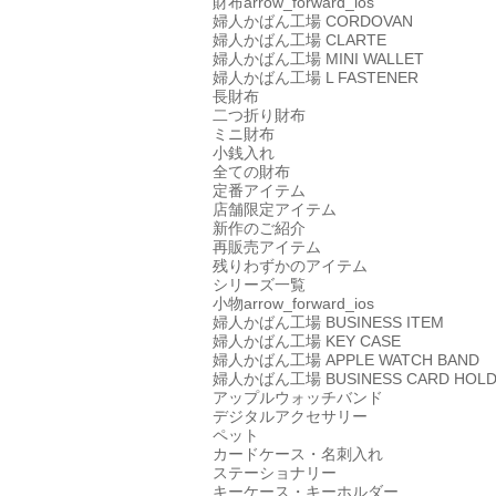
財布
arrow_forward_ios
婦人かばん工場
CORDOVAN
婦人かばん工場
CLARTE
婦人かばん工場
MINI WALLET
婦人かばん工場
L FASTENER
長財布
二つ折り財布
ミニ財布
小銭入れ
全ての財布
定番アイテム
店舗限定アイテム
新作のご紹介
再販売アイテム
残りわずかのアイテム
シリーズ一覧
小物
arrow_forward_ios
婦人かばん工場
BUSINESS ITEM
婦人かばん工場
KEY CASE
婦人かばん工場
APPLE WATCH BAND
婦人かばん工場
BUSINESS CARD HOL
アップルウォッチバンド
デジタルアクセサリー
ペット
カードケース・名刺入れ
ステーショナリー
キーケース・キーホルダー