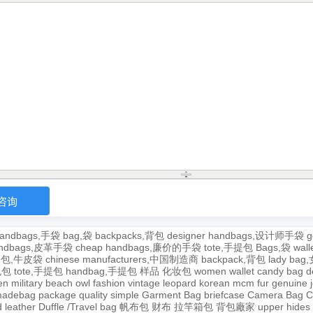
andbags,手袋
bag,袋
backpacks,背包
designer handbags,设计师手袋
g
handbags,皮革手袋
cheap handbags,廉价的手袋
tote,手提包
Bags,袋
wal
牛皮包,牛皮袋
chinese manufacturers,中国制造商
backpack,背包
lady ba
,包包
tote,手提包
handbag,手提包
样品
化妆包
women wallet
candy bag
d
en
military
beach
owl
fashion
vintage
leopard
korean
mcm
fur
genuine
adebag
package
quality
simple
Garment Bag
briefcase
Camera Bag
C
 leather
Duffle /Travel bag
帆布包
财布
拉竿箱包
背包廠家
upper
hides