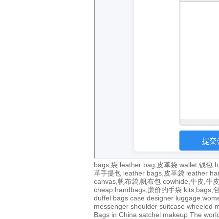
bags,袋
leather bag,皮革袋
wallet,钱包
h
革手提包
leather bags,皮革袋
leather 
canvas,帆布袋,帆布包
cowhide,牛皮,
cheap handbags,廉价的手袋
kits,bags
duffel bags
case
designer
luggage
wom
messenger
shoulder
suitcase
wheeled
m
Bags in China
satchel
makeup
The world