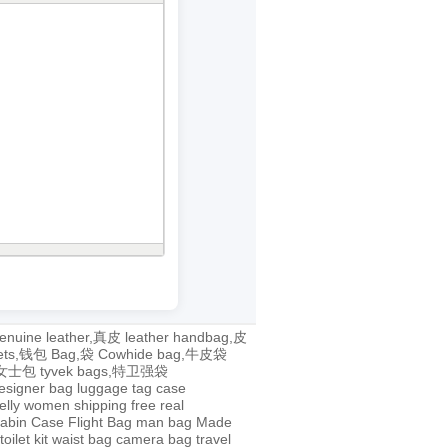
enuine leather,真皮
leather handbag,皮
lets,钱包
Bag,袋
Cowhide bag,牛皮袋
g,女士包
tyvek bags,特卫强袋
esigner bag
luggage tag
case
jelly
women
shipping
free
real
abin Case
Flight Bag
man bag
Made
toilet kit
waist bag
camera bag
travel