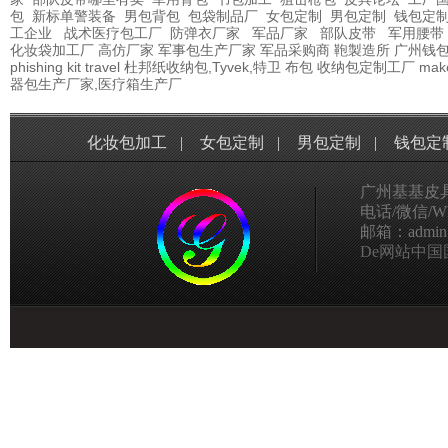
包
新标单警装备
男包背包
包袋制品厂
女包定制
男包定制
钱包定
工企业
战术医疗包工厂
防弹衣厂家
军品厂家
部队皮带
军用腰带
化妆袋加工厂
高仿厂家
军事包生产厂家
军品采购商
鞄製造所
广州钱
phishing kit
travel
杜邦纸收纳包,Tyvek,特卫
布包
收纳包定制工厂
mak
器包生产厂家,医疗箱生产厂
化妆包加工
|
女包定制
|
男包定制
|
钱包定
广州基基皮
电话/微信/Wha
邮箱：admin@g
De网站中国国