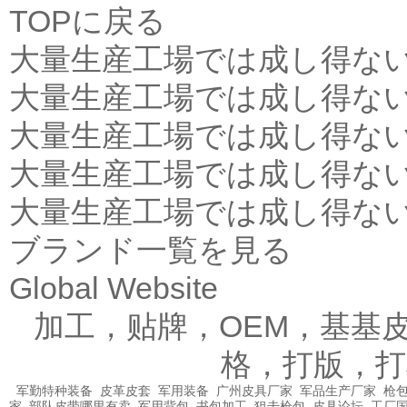
TOPに戻る
大量生産工場では成し得な
大量生産工場では成し得な
大量生産工場では成し得な
大量生産工場では成し得な
大量生産工場では成し得な
ブランド一覧を見る
Global Website
加工，贴牌，OEM，基基
格，打版，打
军勤特种装备
皮革皮套
军用装备
广州皮具厂家
军品生产厂家
枪包
家
部队皮带哪里有卖
军用背包
书包加工
狙击枪包
皮具论坛
工厂