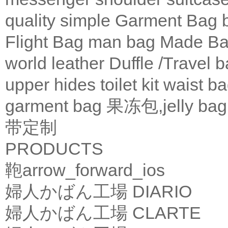
quality
simple
Garment Bag
Flight Bag
man bag
Made Ba
world leather
Duffle /Travel 
upper
hides
toilet kit
waist b
garment bag
果冻包,jelly bag
带定制
PRODUCTS
鞄
arrow_forward_ios
婦人かばん工場
DIARIO
婦人かばん工場
CLARTE