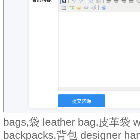
bags,袋
leather bag,皮革袋
w
backpacks,背包
designer 