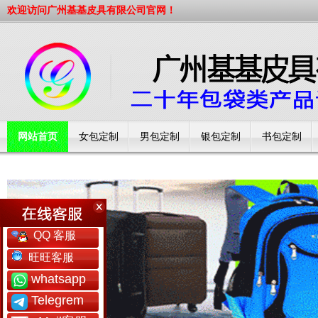
欢迎访问广州基基皮具有限公司官网！
网站首页
女包定制
男包定制
银包定制
书包定制
工厂简介
QQ 客服
旺旺客服
whatsapp
Telegrem