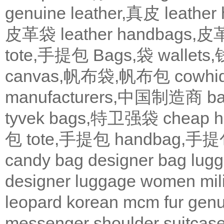
genuine leather,真皮
leath
皮革袋
leather handbags
tote,手提包
Bags,袋
wallets
canvas,帆布袋,帆布包
cowh
manufacturers,中国制造商
b
tyvek bags,特卫强袋
cheap
包
tote,手提包
handbag,手
candy bag
designer bag
lugg
designer
luggage
women
mil
leopard
korean
mcm
fur
genu
messenger
shoulder
suitcas