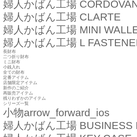
婦人かばん工場
CORDOVA
婦人かばん工場
CLARTE
婦人かばん工場
MINI WALL
婦人かばん工場
L FASTEN
長財布
二つ折り財布
ミニ財布
小銭入れ
全ての財布
定番アイテム
店舗限定アイテム
新作のご紹介
再販売アイテム
残りわずかのアイテム
シリーズ一覧
小物
arrow_forward_ios
婦人かばん工場
BUSINESS 