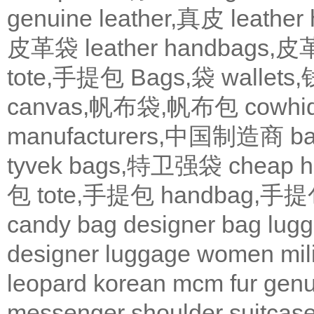
genuine leather,真皮
leath
皮革袋
leather handbags
tote,手提包
Bags,袋
wallets
canvas,帆布袋,帆布包
cowh
manufacturers,中国制造商
b
tyvek bags,特卫强袋
cheap
包
tote,手提包
handbag,手
candy bag
designer bag
lugg
designer
luggage
women
mil
leopard
korean
mcm
fur
genu
messenger
shoulder
suitcas