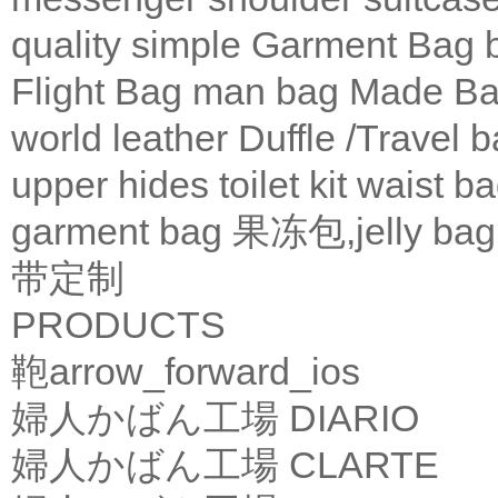
quality
simple
Garment Bag
Flight Bag
man bag
Made Ba
world leather
Duffle /Travel 
upper
hides
toilet kit
waist b
garment bag
果冻包,jelly bag
带定制
PRODUCTS
鞄
arrow_forward_ios
婦人かばん工場
DIARIO
婦人かばん工場
CLARTE