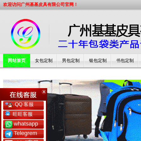
欢迎访问广州基基皮具有限公司官网！
网站首页
女包定制
男包定制
银包定制
书包定制
工厂简介
QQ 客服
旺旺客服
whatsapp
Telegrem