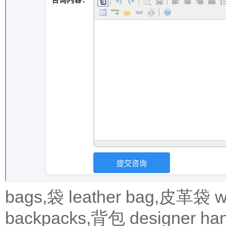
bags,袋
leather bag,皮革袋
w
backpacks,背包
designer 