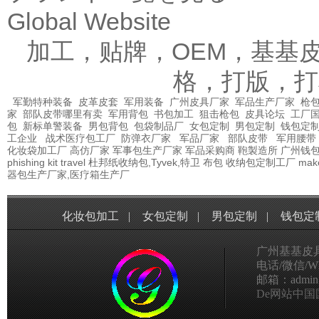
Global Website
加工，贴牌，OEM，基基
格，打版，打
军勤特种装备
皮革皮套
军用装备
广州皮具厂家
军品生产厂家
枪包
家
部队皮带哪里有卖
军用背包
书包加工
狙击枪包
皮具论坛
工厂
包
新标单警装备
男包背包
包袋制品厂
女包定制
男包定制
钱包定
工企业
战术医疗包工厂
防弹衣厂家
军品厂家
部队皮带
军用腰带
化妆袋加工厂
高仿厂家
军事包生产厂家
军品采购商
鞄製造所
广州钱
phishing kit
travel
杜邦纸收纳包,Tyvek,特卫
布包
收纳包定制工厂
mak
器包生产厂家,医疗箱生产厂
化妆包加工
|
女包定制
|
男包定制
|
钱包定
广州基基皮
电话/微信/Wha
邮箱：admin@g
De网站中国国