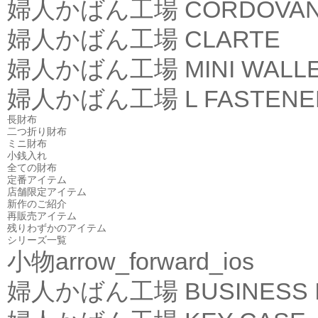
婦人かばん工場
CORDOVA
婦人かばん工場
CLARTE
婦人かばん工場
MINI WALL
婦人かばん工場
L FASTEN
長財布
二つ折り財布
ミニ財布
小銭入れ
全ての財布
定番アイテム
店舗限定アイテム
新作のご紹介
再販売アイテム
残りわずかのアイテム
シリーズ一覧
小物
arrow_forward_ios
婦人かばん工場
BUSINESS 