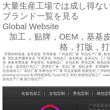
大量生産工場では成し得な
ブランド一覧を見る
Global Website
加工，贴牌，OEM，基基
格，打版，打
军勤特种装备
皮革皮套
军用装备
广州皮具厂家
军品生产厂家
枪包
家
部队皮带哪里有卖
军用背包
书包加工
狙击枪包
皮具论坛
工厂
包
新标单警装备
男包背包
包袋制品厂
女包定制
男包定制
钱包定
工企业
战术医疗包工厂
防弹衣厂家
军品厂家
部队皮带
军用腰带
化妆袋加工厂
高仿厂家
军事包生产厂家
军品采购商
鞄製造所
广州钱
phishing kit
travel
杜邦纸收纳包,Tyvek,特卫
布包
收纳包定制工厂
mak
器包生产厂家,医疗箱生产厂
化妆包加工
|
女包定制
|
男包定制
|
钱包定
广州基基皮