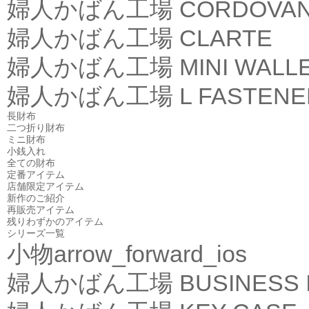
婦人かばん工場
CORDOVA
婦人かばん工場
CLARTE
婦人かばん工場
MINI WALL
婦人かばん工場
L FASTEN
長財布
二つ折り財布
ミニ財布
小銭入れ
全ての財布
定番アイテム
店舗限定アイテム
新作のご紹介
再販売アイテム
残りわずかのアイテム
シリーズ一覧
小物
arrow_forward_ios
婦人かばん工場
BUSINESS 