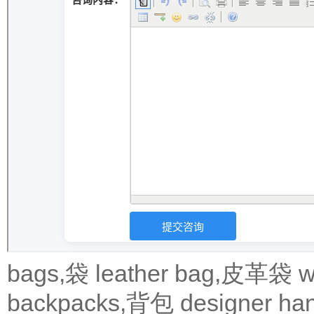
bags,袋
leather bag,皮革袋
w
backpacks,背包
designer 