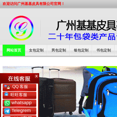
欢迎访问广州基基皮具有限公司官网！
网站首页
女包定制
男包定制
银包定制
书包定制
工厂简介
QQ 客服
旺旺客服
whatsapp
Telegrem