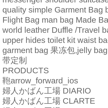
quality
simple
Garment Bag
Flight Bag
man bag
Made Ba
world leather
Duffle /Travel 
upper
hides
toilet kit
waist b
garment bag
果冻包,jelly bag
带定制
PRODUCTS
鞄
arrow_forward_ios
婦人かばん工場
DIARIO
婦人かばん工場
CLARTE