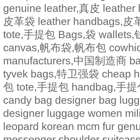
genuine leather,真皮
leath
皮革袋
leather handbags
tote,手提包
Bags,袋
wallets
canvas,帆布袋,帆布包
cowh
manufacturers,中国制造商
b
tyvek bags,特卫强袋
cheap
包
tote,手提包
handbag,手
candy bag
designer bag
lugg
designer
luggage
women
mil
leopard
korean
mcm
fur
genu
messenger
shoulder
suitcas