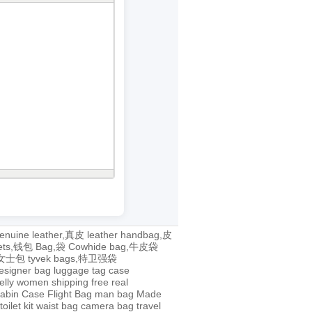
enuine leather,真皮
leather handbag,皮
lets,钱包
Bag,袋
Cowhide bag,牛皮袋
g,女士包
tyvek bags,特卫强袋
esigner bag
luggage tag
case
jelly
women
shipping
free
real
abin Case
Flight Bag
man bag
Made
toilet kit
waist bag
camera bag
travel