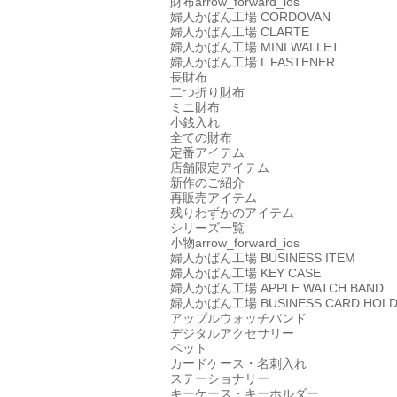
財布
arrow_forward_ios
婦人かばん工場
CORDOVAN
婦人かばん工場
CLARTE
婦人かばん工場
MINI WALLET
婦人かばん工場
L FASTENER
長財布
二つ折り財布
ミニ財布
小銭入れ
全ての財布
定番アイテム
店舗限定アイテム
新作のご紹介
再販売アイテム
残りわずかのアイテム
シリーズ一覧
小物
arrow_forward_ios
婦人かばん工場
BUSINESS ITEM
婦人かばん工場
KEY CASE
婦人かばん工場
APPLE WATCH BAND
婦人かばん工場
BUSINESS CARD HOL
アップルウォッチバンド
デジタルアクセサリー
ペット
カードケース・名刺入れ
ステーショナリー
キーケース・キーホルダー