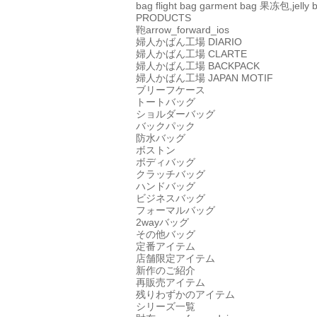
bag
flight bag
garment bag
果冻包,jelly 
PRODUCTS
鞄
arrow_forward_ios
婦人かばん工場
DIARIO
婦人かばん工場
CLARTE
婦人かばん工場
BACKPACK
婦人かばん工場
JAPAN MOTIF
ブリーフケース
トートバッグ
ショルダーバッグ
バックパック
防水バッグ
ボストン
ボディバッグ
クラッチバッグ
ハンドバッグ
ビジネスバッグ
フォーマルバッグ
2wayバッグ
その他バッグ
定番アイテム
店舗限定アイテム
新作のご紹介
再販売アイテム
残りわずかのアイテム
シリーズ一覧