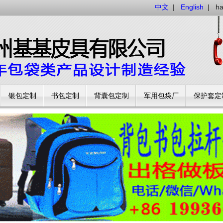
中文
|
English
|
h
银包定制
书包定制
背囊包定制
军用包袋厂
保护套定