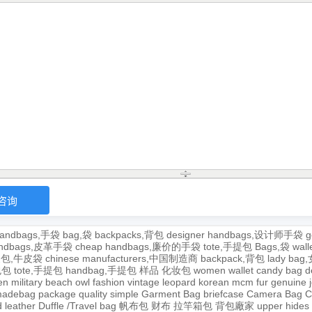
andbags,手袋
bag,袋
backpacks,背包
designer handbags,设计师手袋
g
handbags,皮革手袋
cheap handbags,廉价的手袋
tote,手提包
Bags,袋
wal
牛皮包,牛皮袋
chinese manufacturers,中国制造商
backpack,背包
lady ba
,包包
tote,手提包
handbag,手提包
样品
化妆包
women wallet
candy bag
d
en
military
beach
owl
fashion
vintage
leopard
korean
mcm
fur
genuine
adebag
package
quality
simple
Garment Bag
briefcase
Camera Bag
C
 leather
Duffle /Travel bag
帆布包
财布
拉竿箱包
背包廠家
upper
hides