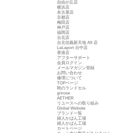
自由が丘店
横浜店
名古屋店
京都店
梅田店
神戸店
福岡店
台北店
台北信義新天地 A9 店
LaLaport 台中店
香港店
アフターサポート
会員ログイン
メールマガジン登録
お問い合わせ
修理について
TOPページ
鞄のランドセル
grirose
AETHER
リユースへの取り組み
Global Website
ブランド一覧
婦人かばん工場
婦人かばん工場
カートページ