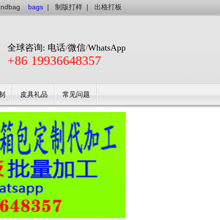
andbag
bags
|
制版打样
|
出格打板
全球咨询: 电话
/
微信
/
WhatsApp
+86 19936648357
制
皮具礼品
常见问题