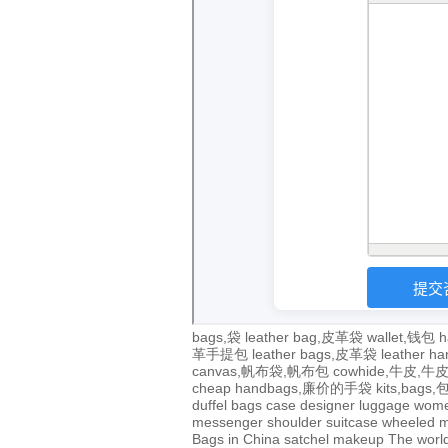
bags,袋
leather bag,皮革袋
wallet,钱包
h
革手提包
leather bags,皮革袋
leather 
canvas,帆布袋,帆布包
cowhide,牛皮,
cheap handbags,廉价的手袋
kits,bags
duffel bags
case
designer
luggage
wom
messenger
shoulder
suitcase
wheeled
m
Bags in China
satchel
makeup
The world