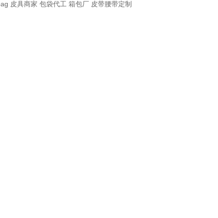
bag
皮具商家
包袋代工
箱包厂
皮带腰带定制