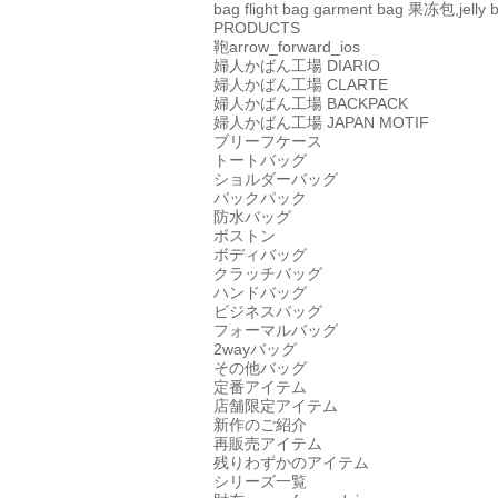
bag
flight bag
garment bag
果冻包,jelly 
PRODUCTS
鞄
arrow_forward_ios
婦人かばん工場
DIARIO
婦人かばん工場
CLARTE
婦人かばん工場
BACKPACK
婦人かばん工場
JAPAN MOTIF
ブリーフケース
トートバッグ
ショルダーバッグ
バックパック
防水バッグ
ボストン
ボディバッグ
クラッチバッグ
ハンドバッグ
ビジネスバッグ
フォーマルバッグ
2wayバッグ
その他バッグ
定番アイテム
店舗限定アイテム
新作のご紹介
再販売アイテム
残りわずかのアイテム
シリーズ一覧