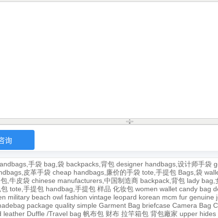
andbags,手袋
bag,袋
backpacks,背包
designer handbags,设计师手袋
g
handbags,皮革手袋
cheap handbags,廉价的手袋
tote,手提包
Bags,袋
wal
牛皮包,牛皮袋
chinese manufacturers,中国制造商
backpack,背包
lady ba
,包包
tote,手提包
handbag,手提包
样品
化妆包
women wallet
candy bag
d
en
military
beach
owl
fashion
vintage
leopard
korean
mcm
fur
genuine
adebag
package
quality
simple
Garment Bag
briefcase
Camera Bag
C
 leather
Duffle /Travel bag
帆布包
财布
拉竿箱包
背包廠家
upper
hides