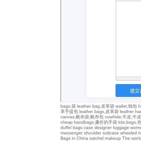
bags,袋
leather bag,皮革袋
wallet,钱包
h
革手提包
leather bags,皮革袋
leather 
canvas,帆布袋,帆布包
cowhide,牛皮,
cheap handbags,廉价的手袋
kits,bags
duffel bags
case
designer
luggage
wom
messenger
shoulder
suitcase
wheeled
m
Bags in China
satchel
makeup
The world