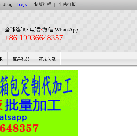
andbag
bags
|
制版打样
|
出格打板
全球咨询: 电话
/
微信
/
WhatsApp
+86 19936648357
制
皮具礼品
常见问题