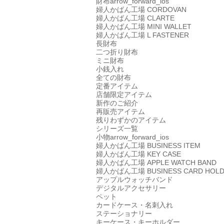
財布
arrow_forward_ios
婦人かばん工場
CORDOVAN
婦人かばん工場
CLARTE
婦人かばん工場
MINI WALLET
婦人かばん工場
L FASTENER
長財布
二つ折り財布
ミニ財布
小銭入れ
全ての財布
定番アイテム
店舗限定アイテム
新作のご紹介
再販売アイテム
残りわずかのアイテム
シリーズ一覧
小物
arrow_forward_ios
婦人かばん工場
BUSINESS ITEM
婦人かばん工場
KEY CASE
婦人かばん工場
APPLE WATCH BAND
婦人かばん工場
BUSINESS CARD HOL
アップルウォッチバンド
デジタルアクセサリー
ペット
カードケース・名刺入れ
ステーショナリー
キーケース・キーホルダー