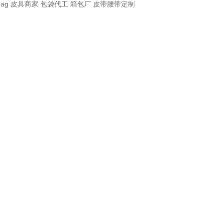
bag
皮具商家
包袋代工
箱包厂
皮带腰带定制