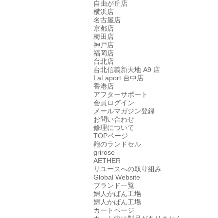
自由が丘店
横浜店
名古屋店
京都店
梅田店
神戸店
福岡店
台北店
台北信義新天地 A9 店
LaLaport 台中店
香港店
アフターサポート
会員ログイン
メールマガジン登録
お問い合わせ
修理について
TOPページ
鞄のランドセル
grirose
AETHER
リユースへの取り組み
Global Website
ブランド一覧
婦人かばん工場
婦人かばん工場
カートページ