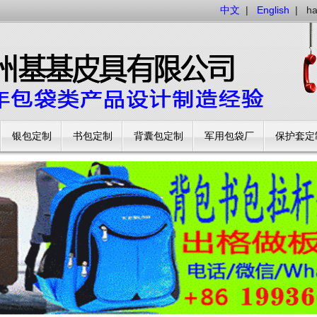
中文
|
English
|
h
银包定制
书包定制
背囊包定制
军用包袋厂
保护套定