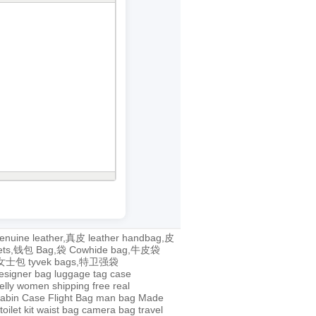
enuine leather,真皮
leather handbag,皮
lets,钱包
Bag,袋
Cowhide bag,牛皮袋
g,女士包
tyvek bags,特卫强袋
esigner bag
luggage tag
case
jelly
women
shipping
free
real
abin Case
Flight Bag
man bag
Made
toilet kit
waist bag
camera bag
travel