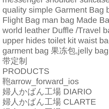
quality
simple
Garment Bag
Flight Bag
man bag
Made Ba
world leather
Duffle /Travel 
upper
hides
toilet kit
waist b
garment bag
果冻包,jelly bag
带定制
PRODUCTS
鞄
arrow_forward_ios
婦人かばん工場
DIARIO
婦人かばん工場
CLARTE