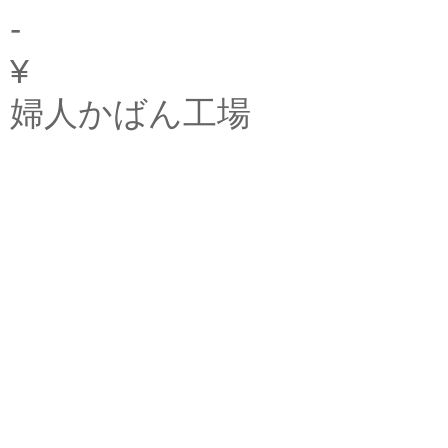
-
¥
婦人かばん工場