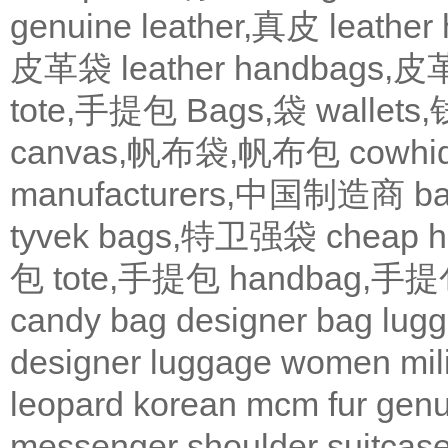
genuine leather,真皮
leath
皮革袋
leather handbags
tote,手提包
Bags,袋
wallets
canvas,帆布袋,帆布包
cowh
manufacturers,中国制造商
b
tyvek bags,特卫强袋
cheap
包
tote,手提包
handbag,手
candy bag
designer bag
lugg
designer
luggage
women
mil
leopard
korean
mcm
fur
genu
messenger
shoulder
suitcas