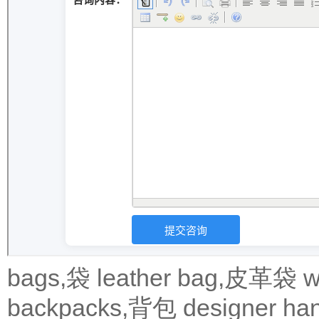
bags,袋
leather bag,皮革袋
w
backpacks,背包
designer 