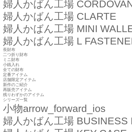
婦人かばん工場
CORDOVA
婦人かばん工場
CLARTE
婦人かばん工場
MINI WALL
婦人かばん工場
L FASTEN
長財布
二つ折り財布
ミニ財布
小銭入れ
全ての財布
定番アイテム
店舗限定アイテム
新作のご紹介
再販売アイテム
残りわずかのアイテム
シリーズ一覧
小物
arrow_forward_ios
婦人かばん工場
BUSINESS 