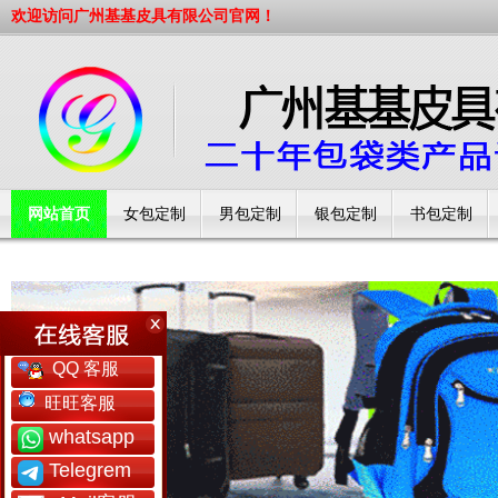
欢迎访问广州基基皮具有限公司官网！
网站首页
女包定制
男包定制
银包定制
书包定制
工厂简介
QQ 客服
旺旺客服
whatsapp
Telegrem