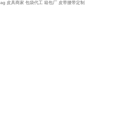
bag
皮具商家
包袋代工
箱包厂
皮带腰带定制