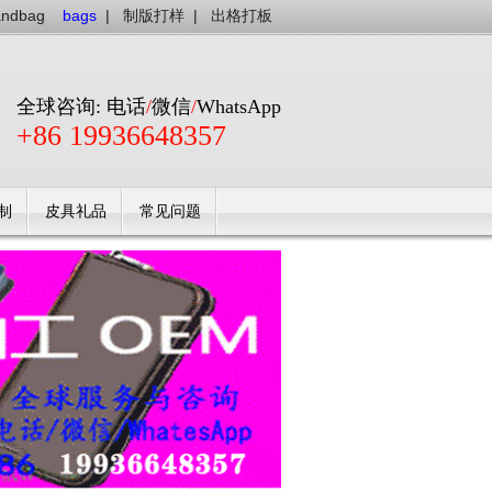
andbag
bags
|
制版打样
|
出格打板
全球咨询: 电话
/
微信
/
WhatsApp
+86 19936648357
制
皮具礼品
常见问题