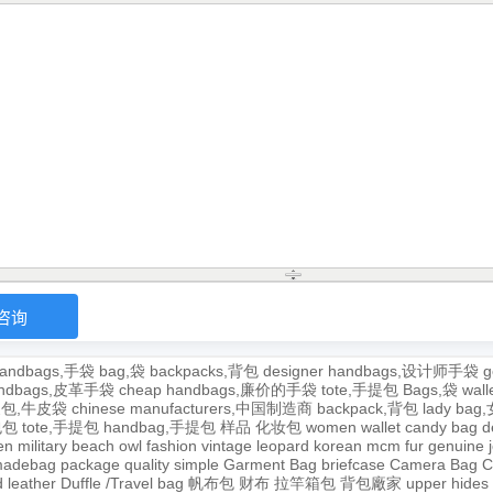
andbags,手袋
bag,袋
backpacks,背包
designer handbags,设计师手袋
g
handbags,皮革手袋
cheap handbags,廉价的手袋
tote,手提包
Bags,袋
wal
牛皮包,牛皮袋
chinese manufacturers,中国制造商
backpack,背包
lady ba
,包包
tote,手提包
handbag,手提包
样品
化妆包
women wallet
candy bag
d
en
military
beach
owl
fashion
vintage
leopard
korean
mcm
fur
genuine
adebag
package
quality
simple
Garment Bag
briefcase
Camera Bag
C
 leather
Duffle /Travel bag
帆布包
财布
拉竿箱包
背包廠家
upper
hides