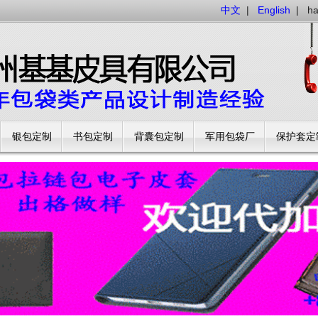
中文
|
English
|
h
银包定制
书包定制
背囊包定制
军用包袋厂
保护套定