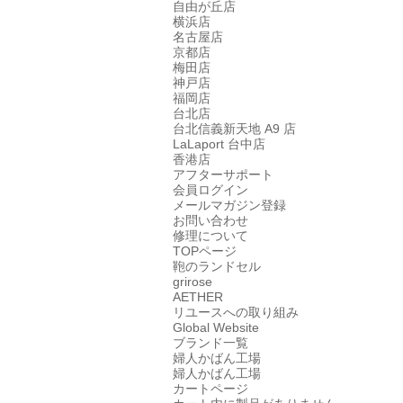
自由が丘店
横浜店
名古屋店
京都店
梅田店
神戸店
福岡店
台北店
台北信義新天地 A9 店
LaLaport 台中店
香港店
アフターサポート
会員ログイン
メールマガジン登録
お問い合わせ
修理について
TOPページ
鞄のランドセル
grirose
AETHER
リユースへの取り組み
Global Website
ブランド一覧
婦人かばん工場
婦人かばん工場
カートページ