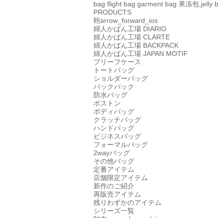
bag
flight bag
garment bag
果冻包,jelly 
PRODUCTS
鞄
arrow_forward_ios
婦人かばん工場
DIARIO
婦人かばん工場
CLARTE
婦人かばん工場
BACKPACK
婦人かばん工場
JAPAN MOTIF
ブリーフケース
トートバッグ
ショルダーバッグ
バックパック
防水バッグ
ボストン
ボディバッグ
クラッチバッグ
ハンドバッグ
ビジネスバッグ
フォーマルバッグ
2wayバッグ
その他バッグ
定番アイテム
店舗限定アイテム
新作のご紹介
再販売アイテム
残りわずかのアイテム
シリーズ一覧