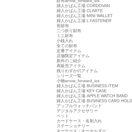
財布
arrow_forward_ios
婦人かばん工場
CORDOVAN
婦人かばん工場
CLARTE
婦人かばん工場
MINI WALLET
婦人かばん工場
L FASTENER
長財布
二つ折り財布
ミニ財布
小銭入れ
全ての財布
定番アイテム
店舗限定アイテム
新作のご紹介
再販売アイテム
残りわずかのアイテム
シリーズ一覧
小物
arrow_forward_ios
婦人かばん工場
BUSINESS ITEM
婦人かばん工場
KEY CASE
婦人かばん工場
APPLE WATCH BAND
婦人かばん工場
BUSINESS CARD HOL
アップルウォッチバンド
デジタルアクセサリー
ペット
カードケース・名刺入れ
ステーショナリー
キーケース・キーホルダー