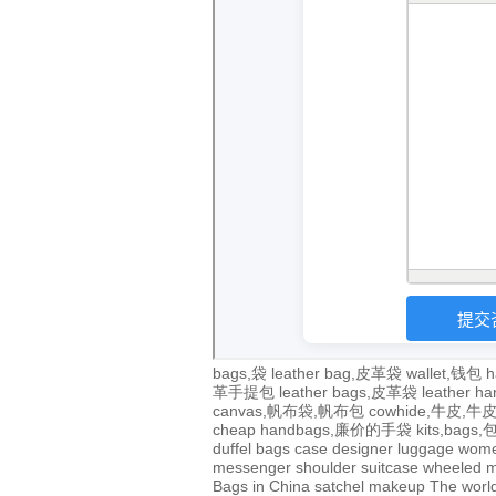
bags,袋
leather bag,皮革袋
wallet,钱包
h
革手提包
leather bags,皮革袋
leather 
canvas,帆布袋,帆布包
cowhide,牛皮,
cheap handbags,廉价的手袋
kits,bags
duffel bags
case
designer
luggage
wom
messenger
shoulder
suitcase
wheeled
m
Bags in China
satchel
makeup
The world