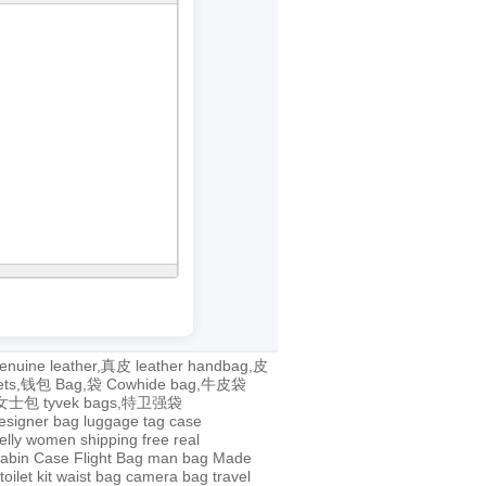
enuine leather,真皮
leather handbag,皮
lets,钱包
Bag,袋
Cowhide bag,牛皮袋
g,女士包
tyvek bags,特卫强袋
esigner bag
luggage tag
case
jelly
women
shipping
free
real
abin Case
Flight Bag
man bag
Made
toilet kit
waist bag
camera bag
travel