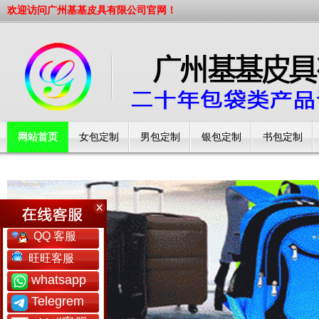
欢迎访问广州基基皮具有限公司官网！
网站首页
女包定制
男包定制
银包定制
书包定制
工厂简介
QQ 客服
旺旺客服
whatsapp
Telegrem