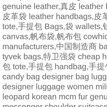
genuine leather,真皮
leath
皮革袋
leather handbags
tote,手提包
Bags,袋
wallets
canvas,帆布袋,帆布包
cowh
manufacturers,中国制造商
b
tyvek bags,特卫强袋
cheap
包
tote,手提包
handbag,手
candy bag
designer bag
lugg
designer
luggage
women
mil
leopard
korean
mcm
fur
genu
messenger
shoulder
suitcas