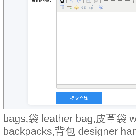
bags,袋
leather bag,皮革袋
w
backpacks,背包
designer 