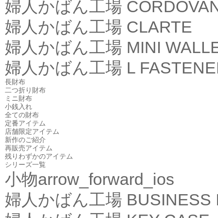
婦人かばん工場
CORDOVA
婦人かばん工場
CLARTE
婦人かばん工場
MINI WALL
婦人かばん工場
L FASTEN
長財布
二つ折り財布
ミニ財布
小銭入れ
全ての財布
定番アイテム
店舗限定アイテム
新作のご紹介
再販売アイテム
残りわずかのアイテム
シリーズ一覧
小物
arrow_forward_ios
婦人かばん工場
BUSINESS 