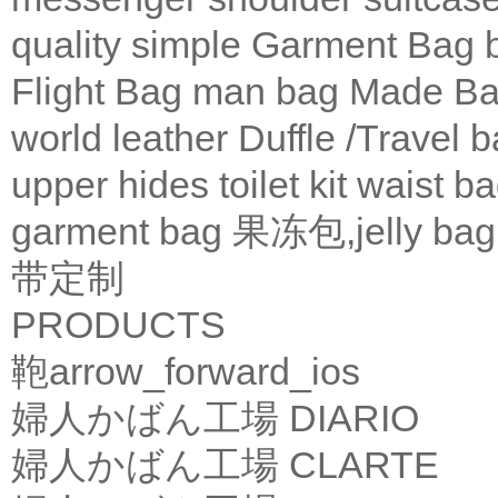
quality
simple
Garment Bag
Flight Bag
man bag
Made Ba
world leather
Duffle /Travel 
upper
hides
toilet kit
waist b
garment bag
果冻包,jelly bag
带定制
PRODUCTS
鞄
arrow_forward_ios
婦人かばん工場
DIARIO
婦人かばん工場
CLARTE