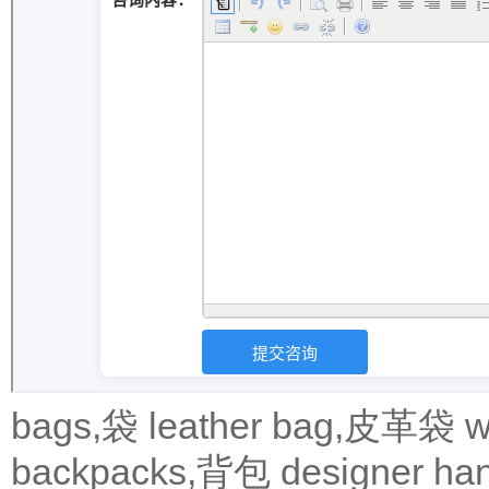
bags,袋
leather bag,皮革袋
w
backpacks,背包
designer 