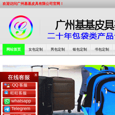
欢迎访问广州基基皮具有限公司官网！
网站首页
女包定制
男包定制
银包定制
书包定制
工厂简介
QQ 客服
旺旺客服
whatsapp
Telegrem