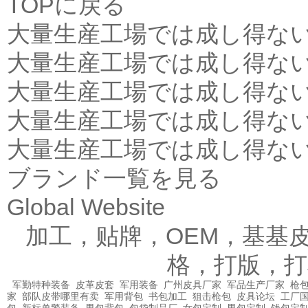
TOPに戻る
大量生産工場では成し得な
大量生産工場では成し得な
大量生産工場では成し得な
大量生産工場では成し得な
大量生産工場では成し得な
ブランド一覧を見る
Global Website
加工，贴牌，OEM，基基
格，打版，打
军勤特种装备
皮革皮套
军用装备
广州皮具厂家
军品生产厂家
枪包
家
部队皮带哪里有卖
军用背包
书包加工
狙击枪包
皮具论坛
工厂