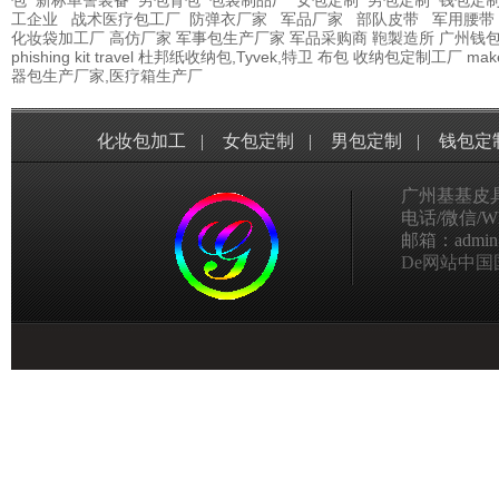
包
新标单警装备
男包背包
包袋制品厂
女包定制
男包定制
钱包定
工企业
战术医疗包工厂
防弹衣厂家
军品厂家
部队皮带
军用腰带
化妆袋加工厂
高仿厂家
军事包生产厂家
军品采购商
鞄製造所
广州钱
phishing kit
travel
杜邦纸收纳包,Tyvek,特卫
布包
收纳包定制工厂
mak
器包生产厂家,医疗箱生产厂
化妆包加工
|
女包定制
|
男包定制
|
钱包定
广州基基皮
电话/微信/Wha
邮箱：admin@g
De网站中国国