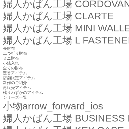
婦人かばん工場
CORDOVA
婦人かばん工場
CLARTE
婦人かばん工場
MINI WALL
婦人かばん工場
L FASTEN
長財布
二つ折り財布
ミニ財布
小銭入れ
全ての財布
定番アイテム
店舗限定アイテム
新作のご紹介
再販売アイテム
残りわずかのアイテム
シリーズ一覧
小物
arrow_forward_ios
婦人かばん工場
BUSINESS 