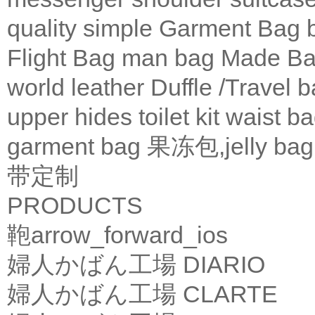
quality
simple
Garment Bag
Flight Bag
man bag
Made Ba
world leather
Duffle /Travel 
upper
hides
toilet kit
waist b
garment bag
果冻包,jelly bag
带定制
PRODUCTS
鞄
arrow_forward_ios
婦人かばん工場
DIARIO
婦人かばん工場
CLARTE