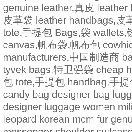
genuine leather,真皮
leath
皮革袋
leather handbags
tote,手提包
Bags,袋
wallets
canvas,帆布袋,帆布包
cowh
manufacturers,中国制造商
b
tyvek bags,特卫强袋
cheap
包
tote,手提包
handbag,手
candy bag
designer bag
lugg
designer
luggage
women
mil
leopard
korean
mcm
fur
genu
messenger
shoulder
suitcas