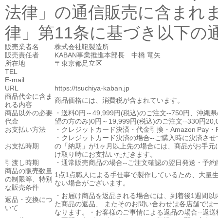
法律」の通信販売に含まれ
律」第11条に基づき以下の
販売業者名
株式会社鞄製造所
販売責任者
KABAN事業推進本部長 中橋 竜矢
所在地
〒東京都足立区
TEL
E-mail
URL
https://tsuchiya-kaban.jp
商品代金に
含ま
商品価格には、消費税が含まれています。
れる内容
商品以外の必要
・送料0円～49,999円(税込)のご注文--750円、沖縄
代金
望の方のみ)0円～19,999円(税込)のご注文--330円20
お支払い方法
・クレジットカード決済・代金引換・Amazon Pay・PayPa
・クレジットカード決済の場合--ご購入時に決済さ
お支払時期
の「納期」が1ヶ月以上先の場合には、商品がお手元
け取り時にお支払いただきます。
引渡し時期
・通常販売商品の場合--ご注文確認の翌日発送・予約
商品の販売数量
1点1点職人による手仕事で製作しているため、大量
の制限等、特別
ない場合がございます。
な販売条件
・お届け商品を返品される場合には、到着後1週間以
返品・交換につ
た商品の返品、 またそのお問い合わせは各店舗では
いて
なります。・お客様のご事情による返品の場合--返