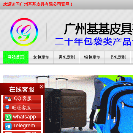
欢迎访问广州基基皮具有限公司官网！
网站首页
女包定制
男包定制
银包定制
书包定制
工厂简介
QQ 客服
旺旺客服
whatsapp
Telegrem