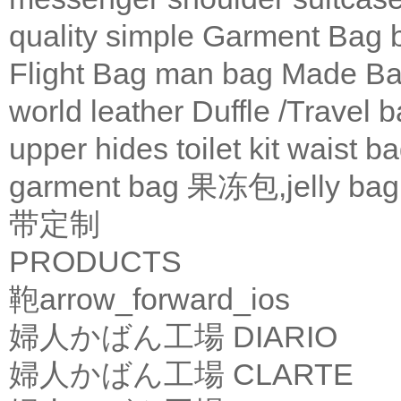
quality
simple
Garment Bag
Flight Bag
man bag
Made Ba
world leather
Duffle /Travel 
upper
hides
toilet kit
waist b
garment bag
果冻包,jelly bag
带定制
PRODUCTS
鞄
arrow_forward_ios
婦人かばん工場
DIARIO
婦人かばん工場
CLARTE