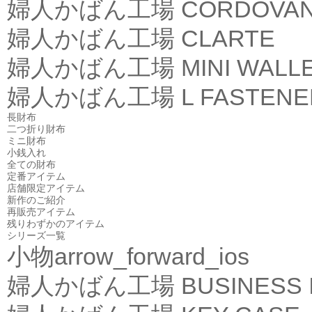
婦人かばん工場
CORDOVA
婦人かばん工場
CLARTE
婦人かばん工場
MINI WALL
婦人かばん工場
L FASTEN
長財布
二つ折り財布
ミニ財布
小銭入れ
全ての財布
定番アイテム
店舗限定アイテム
新作のご紹介
再販売アイテム
残りわずかのアイテム
シリーズ一覧
小物
arrow_forward_ios
婦人かばん工場
BUSINESS 