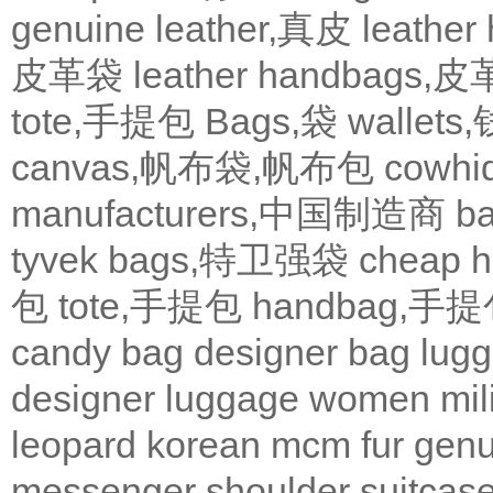
genuine leather,真皮
leath
皮革袋
leather handbags
tote,手提包
Bags,袋
wallets
canvas,帆布袋,帆布包
cowh
manufacturers,中国制造商
b
tyvek bags,特卫强袋
cheap
包
tote,手提包
handbag,手
candy bag
designer bag
lugg
designer
luggage
women
mil
leopard
korean
mcm
fur
genu
messenger
shoulder
suitcas