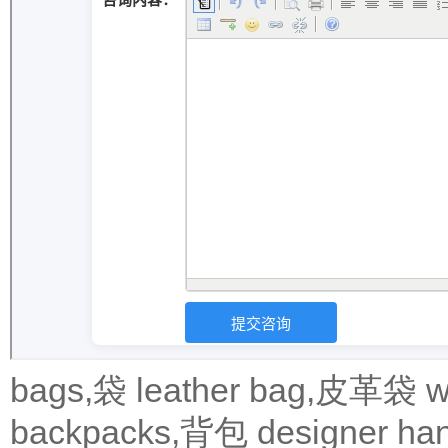
bags,袋
leather bag,皮革袋
w
backpacks,背包
designer 