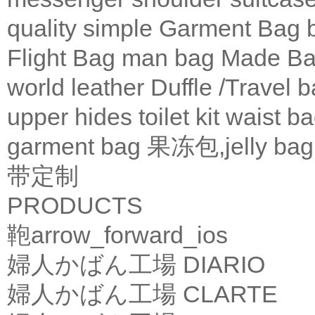
quality
simple
Garment Bag
Flight Bag
man bag
Made Ba
world leather
Duffle /Travel 
upper
hides
toilet kit
waist b
garment bag
果冻包,jelly bag
带定制
PRODUCTS
鞄
arrow_forward_ios
婦人かばん工場
DIARIO
婦人かばん工場
CLARTE