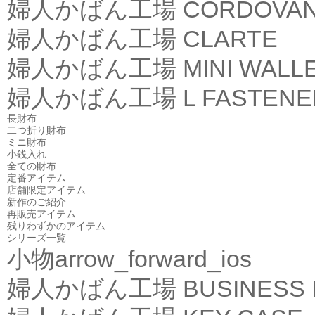
婦人かばん工場
CORDOVA
婦人かばん工場
CLARTE
婦人かばん工場
MINI WALL
婦人かばん工場
L FASTEN
長財布
二つ折り財布
ミニ財布
小銭入れ
全ての財布
定番アイテム
店舗限定アイテム
新作のご紹介
再販売アイテム
残りわずかのアイテム
シリーズ一覧
小物
arrow_forward_ios
婦人かばん工場
BUSINESS 