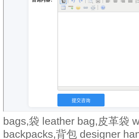
bags,袋
leather bag,皮革袋
w
backpacks,背包
designer 