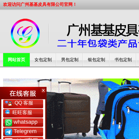
欢迎访问广州基基皮具有限公司官网！
网站首页
女包定制
男包定制
银包定制
书包定制
工厂简介
QQ 客服
旺旺客服
whatsapp
Telegrem