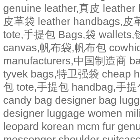
genuine leather,真皮
leath
皮革袋
leather handbags
tote,手提包
Bags,袋
wallets
canvas,帆布袋,帆布包
cowh
manufacturers,中国制造商
b
tyvek bags,特卫强袋
cheap
包
tote,手提包
handbag,手
candy bag
designer bag
lugg
designer
luggage
women
mil
leopard
korean
mcm
fur
genu
messenger
shoulder
suitcas