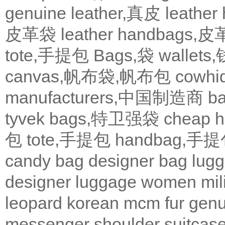
genuine leather,真皮
leath
皮革袋
leather handbags
tote,手提包
Bags,袋
wallets
canvas,帆布袋,帆布包
cowh
manufacturers,中国制造商
b
tyvek bags,特卫强袋
cheap
包
tote,手提包
handbag,手
candy bag
designer bag
lugg
designer
luggage
women
mil
leopard
korean
mcm
fur
genu
messenger
shoulder
suitcas