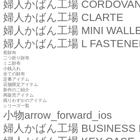
婦人かばん工場
CORDOVA
婦人かばん工場
CLARTE
婦人かばん工場
MINI WALL
婦人かばん工場
L FASTEN
長財布
二つ折り財布
ミニ財布
小銭入れ
全ての財布
定番アイテム
店舗限定アイテム
新作のご紹介
再販売アイテム
残りわずかのアイテム
シリーズ一覧
小物
arrow_forward_ios
婦人かばん工場
BUSINESS 