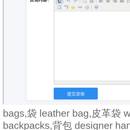
bags,袋
leather bag,皮革袋
w
backpacks,背包
designer 