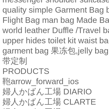
quality
simple
Garment Bag
Flight Bag
man bag
Made Ba
world leather
Duffle /Travel 
upper
hides
toilet kit
waist b
garment bag
果冻包,jelly bag
带定制
PRODUCTS
鞄
arrow_forward_ios
婦人かばん工場
DIARIO
婦人かばん工場
CLARTE