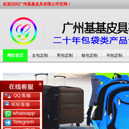
欢迎访问广州基基皮具有限公司官网！
网站首页
女包定制
男包定制
银包定制
书包定制
工厂简介
QQ 客服
旺旺客服
whatsapp
Telegrem