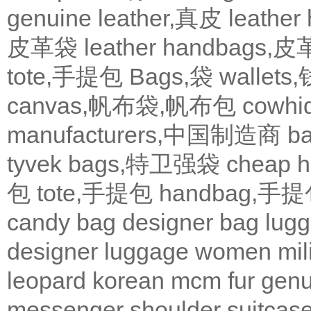
genuine leather,真皮
leath
皮革袋
leather handbags
tote,手提包
Bags,袋
wallets
canvas,帆布袋,帆布包
cowh
manufacturers,中国制造商
b
tyvek bags,特卫强袋
cheap
包
tote,手提包
handbag,手
candy bag
designer bag
lugg
designer
luggage
women
mil
leopard
korean
mcm
fur
genu
messenger
shoulder
suitcas