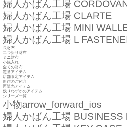
婦人かばん工場
CORDOVA
婦人かばん工場
CLARTE
婦人かばん工場
MINI WALL
婦人かばん工場
L FASTEN
長財布
二つ折り財布
ミニ財布
小銭入れ
全ての財布
定番アイテム
店舗限定アイテム
新作のご紹介
再販売アイテム
残りわずかのアイテム
シリーズ一覧
小物
arrow_forward_ios
婦人かばん工場
BUSINESS 