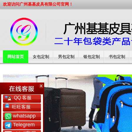
欢迎访问广州基基皮具有限公司官网！
网站首页
女包定制
男包定制
银包定制
书包定制
工厂简介
QQ 客服
旺旺客服
whatsapp
Telegrem