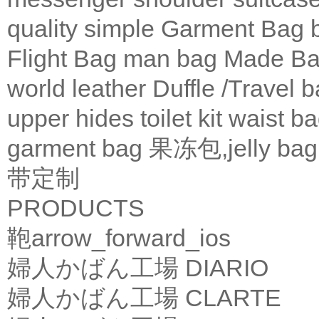
quality
simple
Garment Bag
Flight Bag
man bag
Made Ba
world leather
Duffle /Travel 
upper
hides
toilet kit
waist b
garment bag
果冻包,jelly bag
带定制
PRODUCTS
鞄
arrow_forward_ios
婦人かばん工場
DIARIO
婦人かばん工場
CLARTE