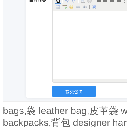
bags,袋
leather bag,皮革袋
w
backpacks,背包
designer 