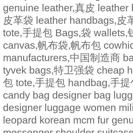
genuine leather,真皮
leath
皮革袋
leather handbags
tote,手提包
Bags,袋
wallets
canvas,帆布袋,帆布包
cowh
manufacturers,中国制造商
b
tyvek bags,特卫强袋
cheap
包
tote,手提包
handbag,手
candy bag
designer bag
lugg
designer
luggage
women
mil
leopard
korean
mcm
fur
genu
messenger
shoulder
suitcas