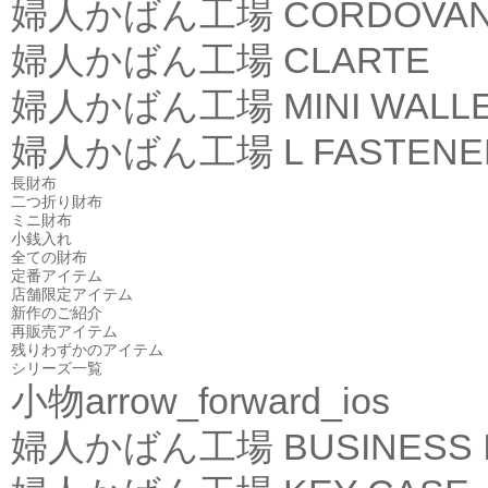
婦人かばん工場
CORDOVA
婦人かばん工場
CLARTE
婦人かばん工場
MINI WALL
婦人かばん工場
L FASTEN
長財布
二つ折り財布
ミニ財布
小銭入れ
全ての財布
定番アイテム
店舗限定アイテム
新作のご紹介
再販売アイテム
残りわずかのアイテム
シリーズ一覧
小物
arrow_forward_ios
婦人かばん工場
BUSINESS 