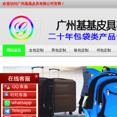
欢迎访问广州基基皮具有限公司官网！
网站首页
女包定制
男包定制
银包定制
书包定制
工厂简介
QQ 客服
旺旺客服
whatsapp
Telegrem