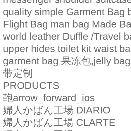
quality
simple
Garment Bag
Flight Bag
man bag
Made Ba
world leather
Duffle /Travel 
upper
hides
toilet kit
waist b
garment bag
果冻包,jelly bag
带定制
PRODUCTS
鞄
arrow_forward_ios
婦人かばん工場
DIARIO
婦人かばん工場
CLARTE