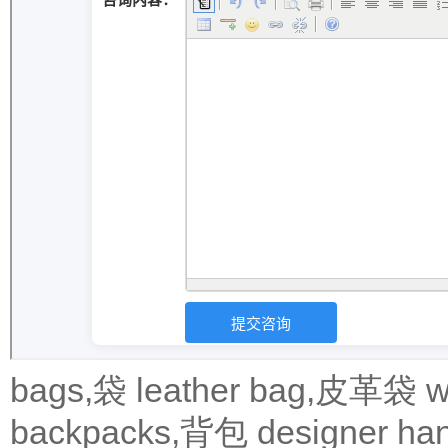
bags,袋
leather bag,皮革袋
w
backpacks,背包
designer 