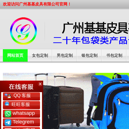
欢迎访问广州基基皮具有限公司官网！
网站首页
女包定制
男包定制
银包定制
书包定制
工厂简介
QQ 客服
旺旺客服
whatsapp
Telegrem