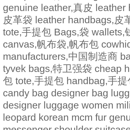
genuine leather,真皮
leath
皮革袋
leather handbags
tote,手提包
Bags,袋
wallets
canvas,帆布袋,帆布包
cowh
manufacturers,中国制造商
b
tyvek bags,特卫强袋
cheap
包
tote,手提包
handbag,手
candy bag
designer bag
lugg
designer
luggage
women
mil
leopard
korean
mcm
fur
genu
messenger
shoulder
suitcas