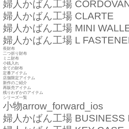
婦人かばん工場
CORDOVA
婦人かばん工場
CLARTE
婦人かばん工場
MINI WALL
婦人かばん工場
L FASTEN
長財布
二つ折り財布
ミニ財布
小銭入れ
全ての財布
定番アイテム
店舗限定アイテム
新作のご紹介
再販売アイテム
残りわずかのアイテム
シリーズ一覧
小物
arrow_forward_ios
婦人かばん工場
BUSINESS 