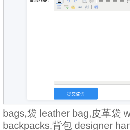
bags,袋
leather bag,皮革袋
w
backpacks,背包
designer 