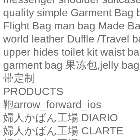
quality
simple
Garment Bag
Flight Bag
man bag
Made Ba
world leather
Duffle /Travel 
upper
hides
toilet kit
waist b
garment bag
果冻包,jelly bag
带定制
PRODUCTS
鞄
arrow_forward_ios
婦人かばん工場
DIARIO
婦人かばん工場
CLARTE