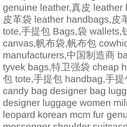
genuine leather,真皮
leath
皮革袋
leather handbags
tote,手提包
Bags,袋
wallets
canvas,帆布袋,帆布包
cowh
manufacturers,中国制造商
b
tyvek bags,特卫强袋
cheap
包
tote,手提包
handbag,手
candy bag
designer bag
lugg
designer
luggage
women
mil
leopard
korean
mcm
fur
genu
messenger
shoulder
suitcas