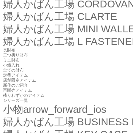
婦人かばん工場
CORDOVA
婦人かばん工場
CLARTE
婦人かばん工場
MINI WALL
婦人かばん工場
L FASTEN
長財布
二つ折り財布
ミニ財布
小銭入れ
全ての財布
定番アイテム
店舗限定アイテム
新作のご紹介
再販売アイテム
残りわずかのアイテム
シリーズ一覧
小物
arrow_forward_ios
婦人かばん工場
BUSINESS 