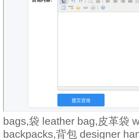
bags,袋
leather bag,皮革袋
w
backpacks,背包
designer 