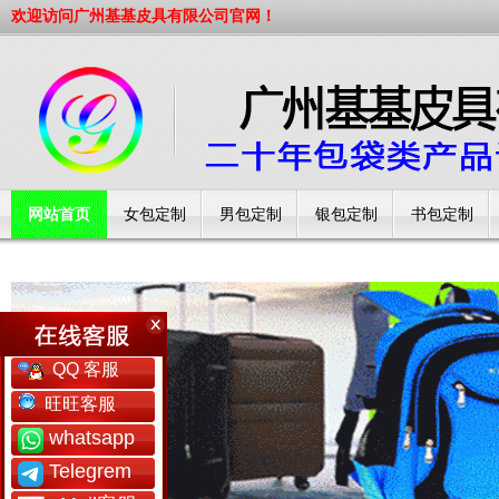
欢迎访问广州基基皮具有限公司官网！
网站首页
女包定制
男包定制
银包定制
书包定制
工厂简介
QQ 客服
旺旺客服
whatsapp
Telegrem