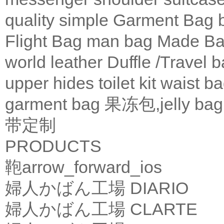
quality
simple
Garment Bag
Flight Bag
man bag
Made Ba
world leather
Duffle /Travel 
upper
hides
toilet kit
waist b
garment bag
果冻包,jelly bag
带定制
PRODUCTS
鞄
arrow_forward_ios
婦人かばん工場
DIARIO
婦人かばん工場
CLARTE