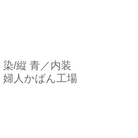
染/縦 青／内装
婦人かばん工場