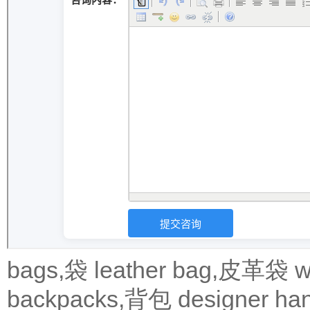
bags,袋
leather bag,皮革袋
w
backpacks,背包
designer 