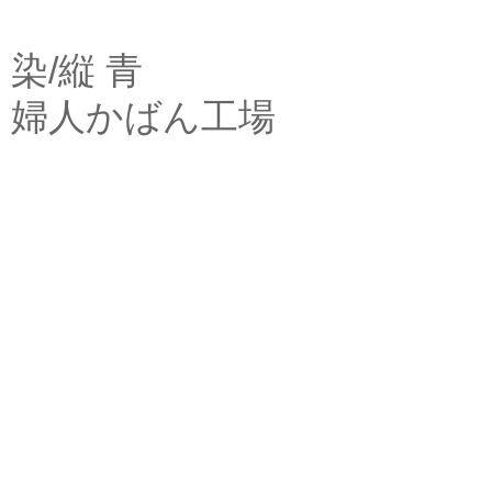
染/縦 青
婦人かばん工場