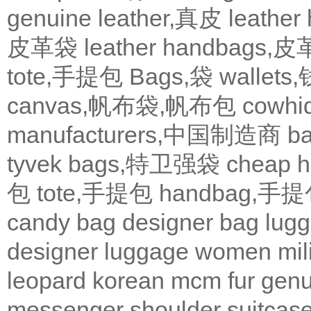
genuine leather,真皮
leath
皮革袋
leather handbags
tote,手提包
Bags,袋
wallets
canvas,帆布袋,帆布包
cowh
manufacturers,中国制造商
b
tyvek bags,特卫强袋
cheap
包
tote,手提包
handbag,手
candy bag
designer bag
lugg
designer
luggage
women
mil
leopard
korean
mcm
fur
genu
messenger
shoulder
suitcas