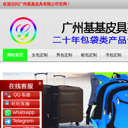
欢迎访问广州基基皮具有限公司官网！
网站首页
女包定制
男包定制
银包定制
书包定制
工厂简介
QQ 客服
旺旺客服
whatsapp
Telegrem