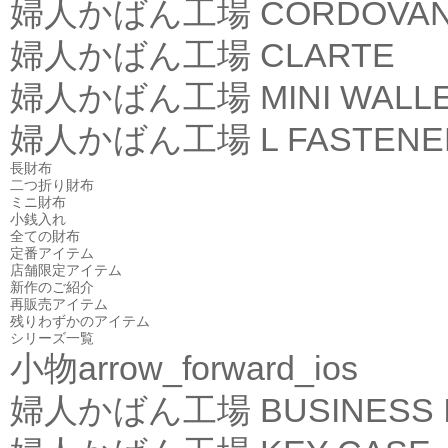
婦人かばん工場
CORDOVA
婦人かばん工場
CLARTE
婦人かばん工場
MINI WALL
婦人かばん工場
L FASTEN
長財布
二つ折り財布
ミニ財布
小銭入れ
全ての財布
定番アイテム
店舗限定アイテム
新作のご紹介
再販売アイテム
残りわずかのアイテム
シリーズ一覧
小物
arrow_forward_ios
婦人かばん工場
BUSINESS 