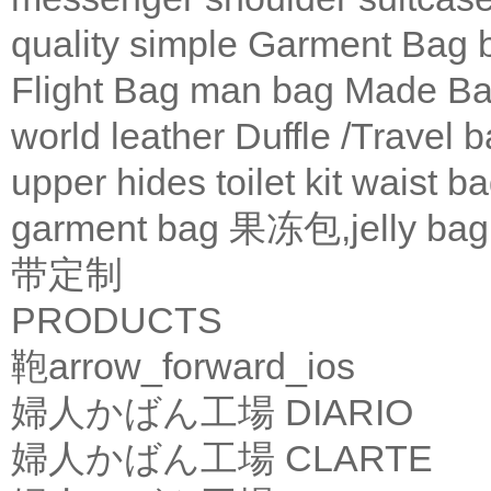
quality
simple
Garment Bag
Flight Bag
man bag
Made Ba
world leather
Duffle /Travel 
upper
hides
toilet kit
waist b
garment bag
果冻包,jelly bag
带定制
PRODUCTS
鞄
arrow_forward_ios
婦人かばん工場
DIARIO
婦人かばん工場
CLARTE