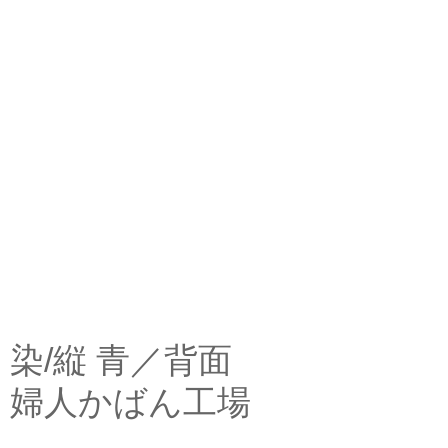
染/縦 青／背面
婦人かばん工場