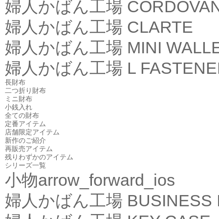
婦人かばん工場
CORDOVA
婦人かばん工場
CLARTE
婦人かばん工場
MINI WALL
婦人かばん工場
L FASTEN
長財布
二つ折り財布
ミニ財布
小銭入れ
全ての財布
定番アイテム
店舗限定アイテム
新作のご紹介
再販売アイテム
残りわずかのアイテム
シリーズ一覧
小物
arrow_forward_ios
婦人かばん工場
BUSINESS 