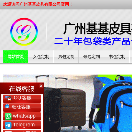
欢迎访问广州基基皮具有限公司官网！
网站首页
女包定制
男包定制
银包定制
书包定制
工厂简介
QQ 客服
旺旺客服
whatsapp
Telegrem