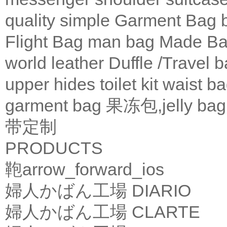
quality
simple
Garment Bag
Flight Bag
man bag
Made Ba
world leather
Duffle /Travel 
upper
hides
toilet kit
waist b
garment bag
果冻包,jelly bag
带定制
PRODUCTS
鞄
arrow_forward_ios
婦人かばん工場
DIARIO
婦人かばん工場
CLARTE