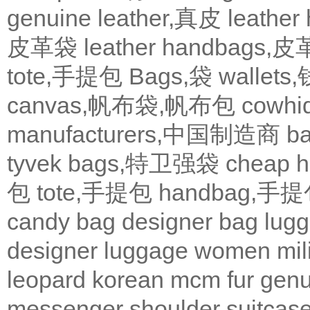
genuine leather,真皮
leath
皮革袋
leather handbags
tote,手提包
Bags,袋
wallets
canvas,帆布袋,帆布包
cowh
manufacturers,中国制造商
b
tyvek bags,特卫强袋
cheap
包
tote,手提包
handbag,手
candy bag
designer bag
lugg
designer
luggage
women
mil
leopard
korean
mcm
fur
genu
messenger
shoulder
suitcas