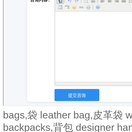
bags,袋
leather bag,皮革袋
w
backpacks,背包
designer 