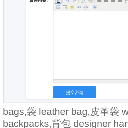
bags,袋
leather bag,皮革袋
w
backpacks,背包
designer 