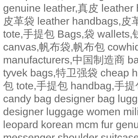
genuine leather,真皮
leath
皮革袋
leather handbags
tote,手提包
Bags,袋
wallets
canvas,帆布袋,帆布包
cowh
manufacturers,中国制造商
b
tyvek bags,特卫强袋
cheap
包
tote,手提包
handbag,手
candy bag
designer bag
lugg
designer
luggage
women
mil
leopard
korean
mcm
fur
genu
messenger
shoulder
suitcas