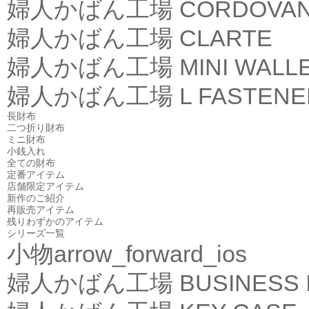
婦人かばん工場
CORDOVA
婦人かばん工場
CLARTE
婦人かばん工場
MINI WALL
婦人かばん工場
L FASTEN
長財布
二つ折り財布
ミニ財布
小銭入れ
全ての財布
定番アイテム
店舗限定アイテム
新作のご紹介
再販売アイテム
残りわずかのアイテム
シリーズ一覧
小物
arrow_forward_ios
婦人かばん工場
BUSINESS 