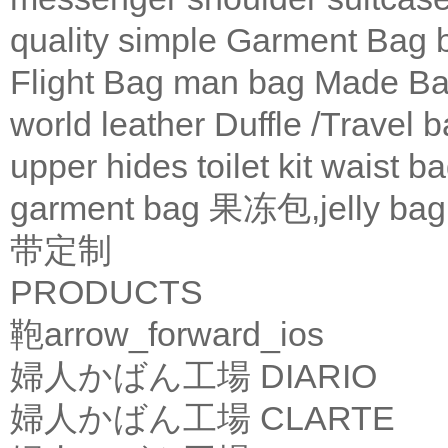
quality
simple
Garment Bag
Flight Bag
man bag
Made Ba
world leather
Duffle /Travel 
upper
hides
toilet kit
waist b
garment bag
果冻包,jelly bag
带定制
PRODUCTS
鞄
arrow_forward_ios
婦人かばん工場
DIARIO
婦人かばん工場
CLARTE