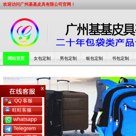
欢迎访问广州基基皮具有限公司官网！
网站首页
女包定制
男包定制
银包定制
书包定制
工厂简介
QQ 客服
旺旺客服
whatsapp
Telegrem