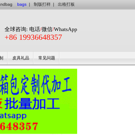
andbag
bags
|
制版打样
|
出格打板
全球咨询: 电话
/
微信
/
WhatsApp
+86 19936648357
制
皮具礼品
常见问题