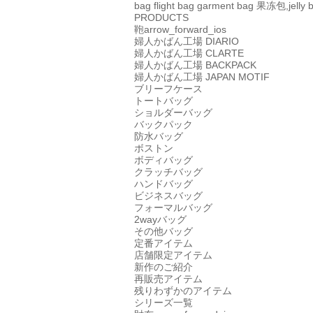
bag
flight bag
garment bag
果冻包,jelly 
PRODUCTS
鞄
arrow_forward_ios
婦人かばん工場
DIARIO
婦人かばん工場
CLARTE
婦人かばん工場
BACKPACK
婦人かばん工場
JAPAN MOTIF
ブリーフケース
トートバッグ
ショルダーバッグ
バックパック
防水バッグ
ボストン
ボディバッグ
クラッチバッグ
ハンドバッグ
ビジネスバッグ
フォーマルバッグ
2wayバッグ
その他バッグ
定番アイテム
店舗限定アイテム
新作のご紹介
再販売アイテム
残りわずかのアイテム
シリーズ一覧