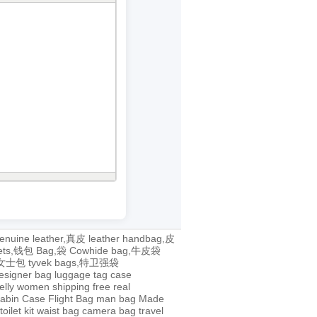
enuine leather,真皮
leather handbag,皮
lets,钱包
Bag,袋
Cowhide bag,牛皮袋
g,女士包
tyvek bags,特卫强袋
esigner bag
luggage tag
case
jelly
women
shipping
free
real
abin Case
Flight Bag
man bag
Made
toilet kit
waist bag
camera bag
travel