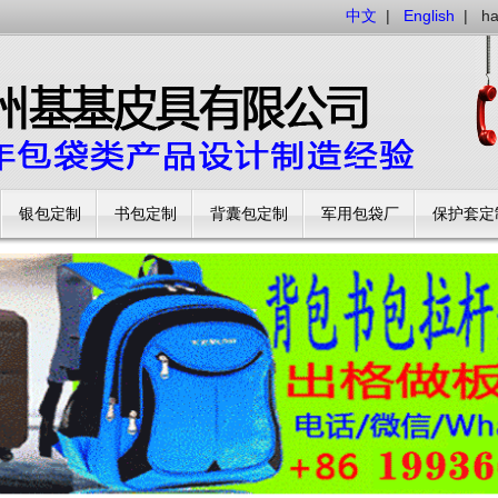
中文
|
English
|
h
银包定制
书包定制
背囊包定制
军用包袋厂
保护套定