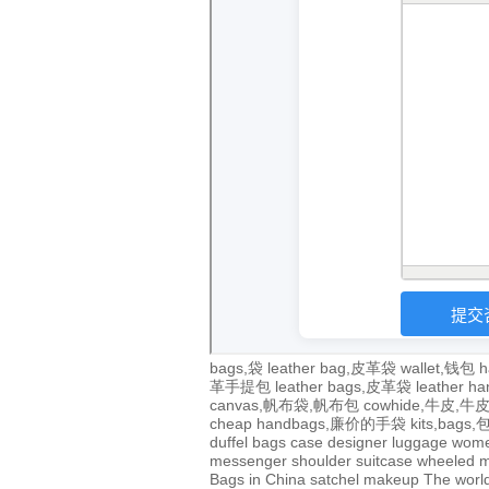
bags,袋
leather bag,皮革袋
wallet,钱包
h
革手提包
leather bags,皮革袋
leather 
canvas,帆布袋,帆布包
cowhide,牛皮,
cheap handbags,廉价的手袋
kits,bags
duffel bags
case
designer
luggage
wom
messenger
shoulder
suitcase
wheeled
m
Bags in China
satchel
makeup
The world