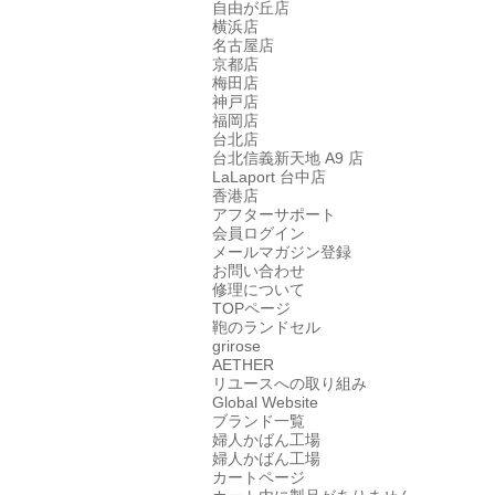
自由が丘店
横浜店
名古屋店
京都店
梅田店
神戸店
福岡店
台北店
台北信義新天地 A9 店
LaLaport 台中店
香港店
アフターサポート
会員ログイン
メールマガジン登録
お問い合わせ
修理について
TOPページ
鞄のランドセル
grirose
AETHER
リユースへの取り組み
Global Website
ブランド一覧
婦人かばん工場
婦人かばん工場
カートページ