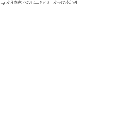
bag
皮具商家
包袋代工
箱包厂
皮带腰带定制