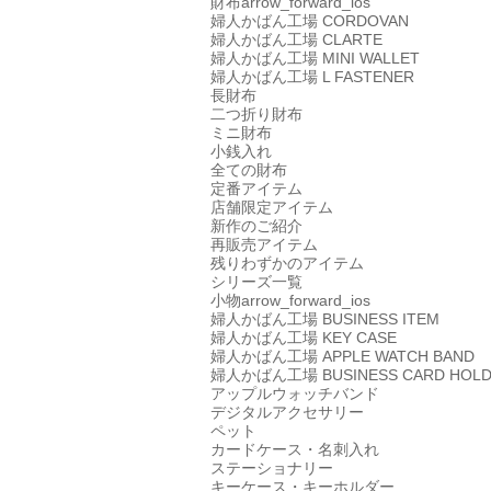
財布
arrow_forward_ios
婦人かばん工場
CORDOVAN
婦人かばん工場
CLARTE
婦人かばん工場
MINI WALLET
婦人かばん工場
L FASTENER
長財布
二つ折り財布
ミニ財布
小銭入れ
全ての財布
定番アイテム
店舗限定アイテム
新作のご紹介
再販売アイテム
残りわずかのアイテム
シリーズ一覧
小物
arrow_forward_ios
婦人かばん工場
BUSINESS ITEM
婦人かばん工場
KEY CASE
婦人かばん工場
APPLE WATCH BAND
婦人かばん工場
BUSINESS CARD HOL
アップルウォッチバンド
デジタルアクセサリー
ペット
カードケース・名刺入れ
ステーショナリー
キーケース・キーホルダー