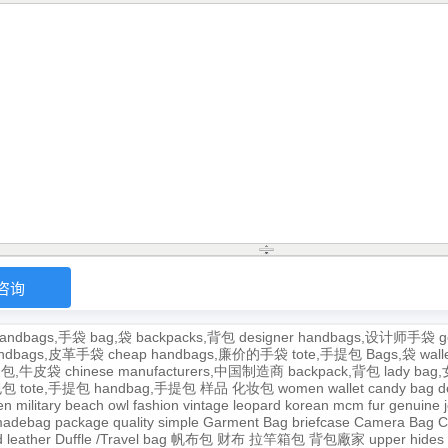
andbags,手袋
bag,袋
backpacks,背包
designer handbags,设计师手袋
g
handbags,皮革手袋
cheap handbags,廉价的手袋
tote,手提包
Bags,袋
wal
牛皮包,牛皮袋
chinese manufacturers,中国制造商
backpack,背包
lady ba
,包包
tote,手提包
handbag,手提包
样品
化妆包
women wallet
candy bag
d
en
military
beach
owl
fashion
vintage
leopard
korean
mcm
fur
genuine
adebag
package
quality
simple
Garment Bag
briefcase
Camera Bag
C
 leather
Duffle /Travel bag
帆布包
财布
拉竿箱包
背包廠家
upper
hides