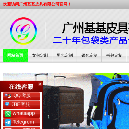
欢迎访问广州基基皮具有限公司官网！
网站首页
女包定制
男包定制
银包定制
书包定制
工厂简介
QQ 客服
旺旺客服
whatsapp
Telegrem