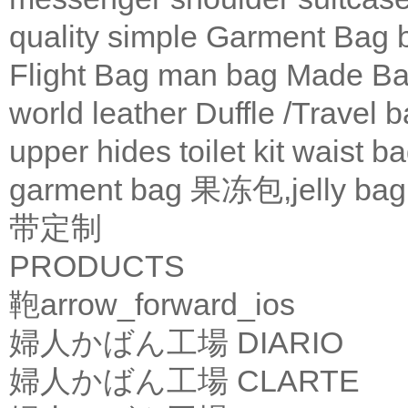
quality
simple
Garment Bag
Flight Bag
man bag
Made Ba
world leather
Duffle /Travel 
upper
hides
toilet kit
waist b
garment bag
果冻包,jelly bag
带定制
PRODUCTS
鞄
arrow_forward_ios
婦人かばん工場
DIARIO
婦人かばん工場
CLARTE