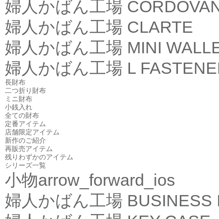
婦人かばん工場
CORDOVA
婦人かばん工場
CLARTE
婦人かばん工場
MINI WALL
婦人かばん工場
L FASTEN
長財布
二つ折り財布
ミニ財布
小銭入れ
全ての財布
定番アイテム
店舗限定アイテム
新作のご紹介
再販売アイテム
残りわずかのアイテム
シリーズ一覧
小物
arrow_forward_ios
婦人かばん工場
BUSINESS 