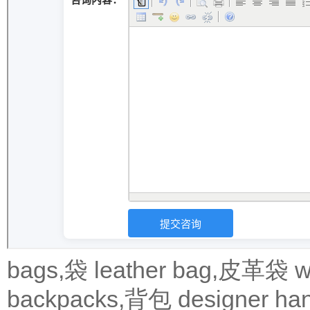
bags,袋
leather bag,皮革袋
w
backpacks,背包
designer 