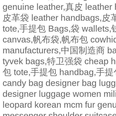
genuine leather,真皮
leath
皮革袋
leather handbags
tote,手提包
Bags,袋
wallets
canvas,帆布袋,帆布包
cowh
manufacturers,中国制造商
b
tyvek bags,特卫强袋
cheap
包
tote,手提包
handbag,手
candy bag
designer bag
lugg
designer
luggage
women
mil
leopard
korean
mcm
fur
genu
messenger
shoulder
suitcas