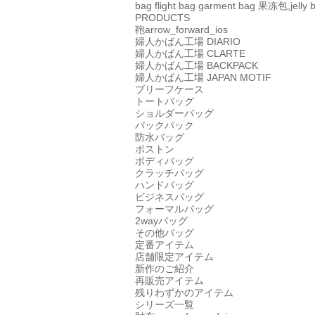
bag
flight bag
garment bag
果冻包,jelly 
PRODUCTS
鞄
arrow_forward_ios
婦人かばん工場
DIARIO
婦人かばん工場
CLARTE
婦人かばん工場
BACKPACK
婦人かばん工場
JAPAN MOTIF
ブリーフケース
トートバッグ
ショルダーバッグ
バックパック
防水バッグ
ボストン
ボディバッグ
クラッチバッグ
ハンドバッグ
ビジネスバッグ
フォーマルバッグ
2wayバッグ
その他バッグ
定番アイテム
店舗限定アイテム
新作のご紹介
再販売アイテム
残りわずかのアイテム
シリーズ一覧