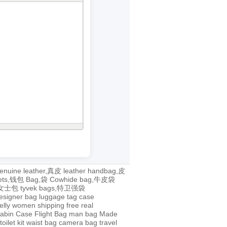
enuine leather,真皮
leather handbag,皮
lets,钱包
Bag,袋
Cowhide bag,牛皮袋
g,女士包
tyvek bags,特卫强袋
esigner bag
luggage tag
case
jelly
women
shipping
free
real
abin Case
Flight Bag
man bag
Made
toilet kit
waist bag
camera bag
travel