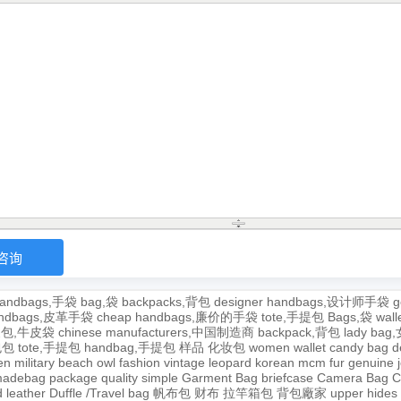
andbags,手袋
bag,袋
backpacks,背包
designer handbags,设计师手袋
g
handbags,皮革手袋
cheap handbags,廉价的手袋
tote,手提包
Bags,袋
wal
牛皮包,牛皮袋
chinese manufacturers,中国制造商
backpack,背包
lady ba
,包包
tote,手提包
handbag,手提包
样品
化妆包
women wallet
candy bag
d
en
military
beach
owl
fashion
vintage
leopard
korean
mcm
fur
genuine
adebag
package
quality
simple
Garment Bag
briefcase
Camera Bag
C
 leather
Duffle /Travel bag
帆布包
财布
拉竿箱包
背包廠家
upper
hides