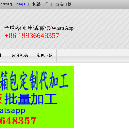
andbag
bags
|
制版打样
|
出格打板
全球咨询: 电话
/
微信
/
WhatsApp
+86 19936648357
制
皮具礼品
常见问题