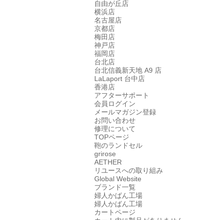
自由が丘店
横浜店
名古屋店
京都店
梅田店
神戸店
福岡店
台北店
台北信義新天地 A9 店
LaLaport 台中店
香港店
アフターサポート
会員ログイン
メールマガジン登録
お問い合わせ
修理について
TOPページ
鞄のランドセル
grirose
AETHER
リユースへの取り組み
Global Website
ブランド一覧
婦人かばん工場
婦人かばん工場
カートページ