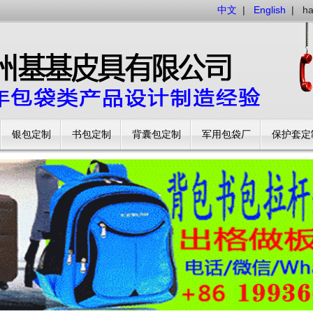
中文
|
English
|
h
银包定制
书包定制
背囊包定制
军用包袋厂
保护套定