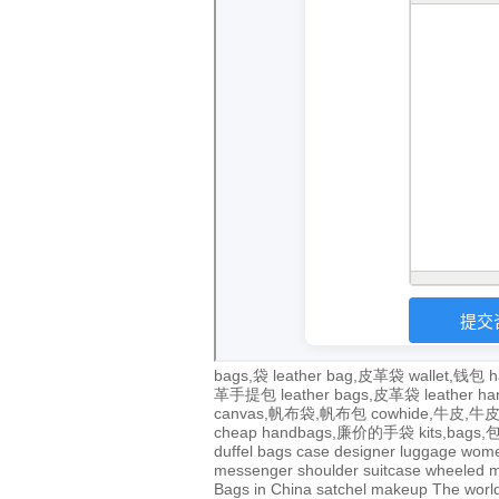
bags,袋
leather bag,皮革袋
wallet,钱包
h
革手提包
leather bags,皮革袋
leather 
canvas,帆布袋,帆布包
cowhide,牛皮,
cheap handbags,廉价的手袋
kits,bags
duffel bags
case
designer
luggage
wom
messenger
shoulder
suitcase
wheeled
m
Bags in China
satchel
makeup
The world