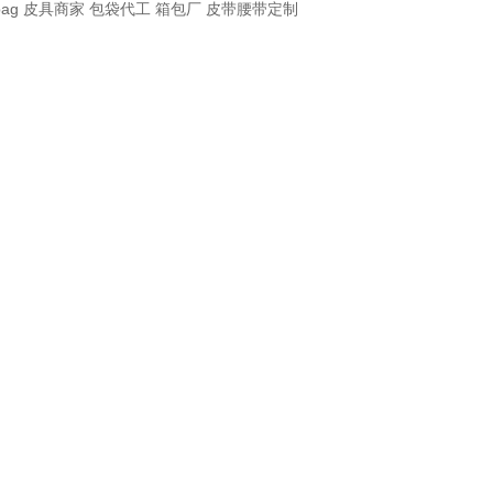
bag
皮具商家
包袋代工
箱包厂
皮带腰带定制