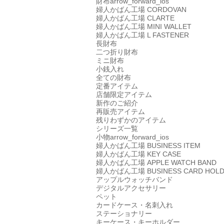
財布
arrow_forward_ios
婦人かばん工場
CORDOVAN
婦人かばん工場
CLARTE
婦人かばん工場
MINI WALLET
婦人かばん工場
L FASTENER
長財布
二つ折り財布
ミニ財布
小銭入れ
全ての財布
定番アイテム
店舗限定アイテム
新作のご紹介
再販売アイテム
残りわずかのアイテム
シリーズ一覧
小物
arrow_forward_ios
婦人かばん工場
BUSINESS ITEM
婦人かばん工場
KEY CASE
婦人かばん工場
APPLE WATCH BAND
婦人かばん工場
BUSINESS CARD HOL
アップルウォッチバンド
デジタルアクセサリー
ペット
カードケース・名刺入れ
ステーショナリー
キーケース・キーホルダー