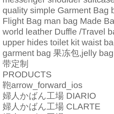
quality
simple
Garment Bag
Flight Bag
man bag
Made Ba
world leather
Duffle /Travel 
upper
hides
toilet kit
waist b
garment bag
果冻包,jelly bag
带定制
PRODUCTS
鞄
arrow_forward_ios
婦人かばん工場
DIARIO
婦人かばん工場
CLARTE