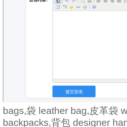
bags,袋
leather bag,皮革袋
w
backpacks,背包
designer 