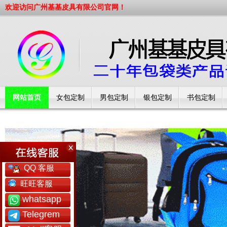
欢迎访问广州基基皮具有限公司官网！
网站首页
女包定制
男包定制
银包定制
书包定制
工厂简介
QQ 客服
旺旺客服
whatsapp
Telegrem