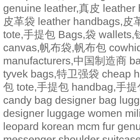
genuine leather,真皮
leath
皮革袋
leather handbags
tote,手提包
Bags,袋
wallets
canvas,帆布袋,帆布包
cowh
manufacturers,中国制造商
b
tyvek bags,特卫强袋
cheap
包
tote,手提包
handbag,手
candy bag
designer bag
lugg
designer
luggage
women
mil
leopard
korean
mcm
fur
genu
messenger
shoulder
suitcas