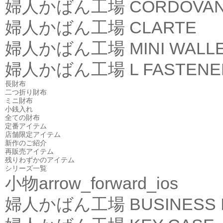
婦人かばん工場
CORDOVA
婦人かばん工場
CLARTE
婦人かばん工場
MINI WALL
婦人かばん工場
L FASTEN
長財布
二つ折り財布
ミニ財布
小銭入れ
全ての財布
定番アイテム
店舗限定アイテム
新作のご紹介
再販売アイテム
残りわずかのアイテム
シリーズ一覧
小物
arrow_forward_ios
婦人かばん工場
BUSINESS 