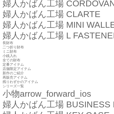
婦人かばん工場
CORDOVA
婦人かばん工場
CLARTE
婦人かばん工場
MINI WALL
婦人かばん工場
L FASTEN
長財布
二つ折り財布
ミニ財布
小銭入れ
全ての財布
定番アイテム
店舗限定アイテム
新作のご紹介
再販売アイテム
残りわずかのアイテム
シリーズ一覧
小物
arrow_forward_ios
婦人かばん工場
BUSINESS 