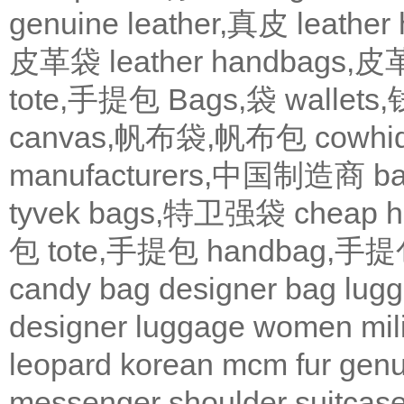
genuine leather,真皮
leath
皮革袋
leather handbags
tote,手提包
Bags,袋
wallets
canvas,帆布袋,帆布包
cowh
manufacturers,中国制造商
b
tyvek bags,特卫强袋
cheap
包
tote,手提包
handbag,手
candy bag
designer bag
lugg
designer
luggage
women
mil
leopard
korean
mcm
fur
genu
messenger
shoulder
suitcas