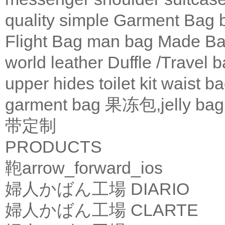
quality
simple
Garment Bag
Flight Bag
man bag
Made Ba
world leather
Duffle /Travel 
upper
hides
toilet kit
waist b
garment bag
果冻包,jelly bag
带定制
PRODUCTS
鞄
arrow_forward_ios
婦人かばん工場
DIARIO
婦人かばん工場
CLARTE