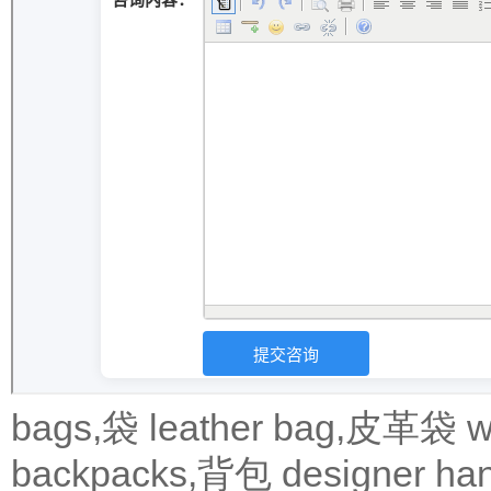
bags,袋
leather bag,皮革袋
w
backpacks,背包
designer 