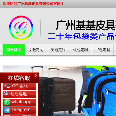
欢迎访问广州基基皮具有限公司官网！
网站首页
女包定制
男包定制
银包定制
书包定制
工厂简介
QQ 客服
旺旺客服
whatsapp
Telegrem