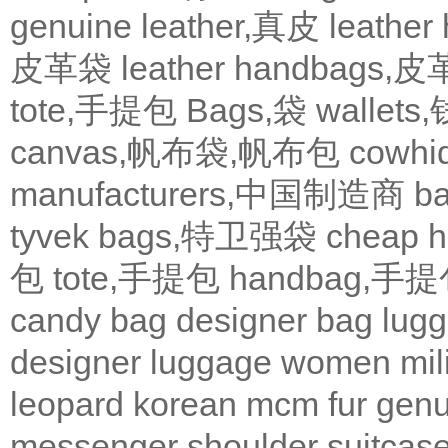
genuine leather,真皮
leath
皮革袋
leather handbags
tote,手提包
Bags,袋
wallets
canvas,帆布袋,帆布包
cowh
manufacturers,中国制造商
b
tyvek bags,特卫强袋
cheap
包
tote,手提包
handbag,手
candy bag
designer bag
lugg
designer
luggage
women
mil
leopard
korean
mcm
fur
genu
messenger
shoulder
suitcas