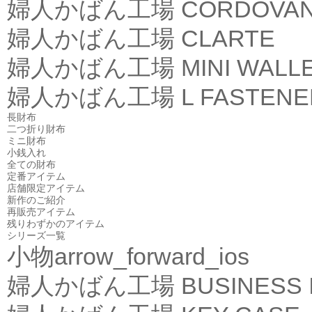
婦人かばん工場
CORDOVA
婦人かばん工場
CLARTE
婦人かばん工場
MINI WALL
婦人かばん工場
L FASTEN
長財布
二つ折り財布
ミニ財布
小銭入れ
全ての財布
定番アイテム
店舗限定アイテム
新作のご紹介
再販売アイテム
残りわずかのアイテム
シリーズ一覧
小物
arrow_forward_ios
婦人かばん工場
BUSINESS 