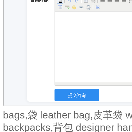
bags,袋
leather bag,皮革袋
w
backpacks,背包
designer 