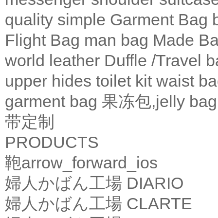
quality
simple
Garment Bag
Flight Bag
man bag
Made Ba
world leather
Duffle /Travel 
upper
hides
toilet kit
waist b
garment bag
果冻包,jelly bag
带定制
PRODUCTS
鞄
arrow_forward_ios
婦人かばん工場
DIARIO
婦人かばん工場
CLARTE