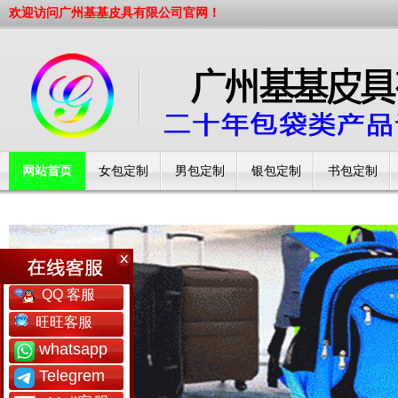
欢迎访问广州基基皮具有限公司官网！
网站首页
女包定制
男包定制
银包定制
书包定制
工厂简介
QQ 客服
旺旺客服
whatsapp
Telegrem