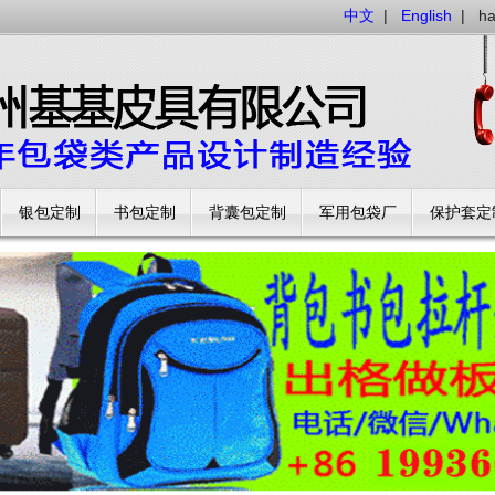
中文
|
English
|
h
银包定制
书包定制
背囊包定制
军用包袋厂
保护套定