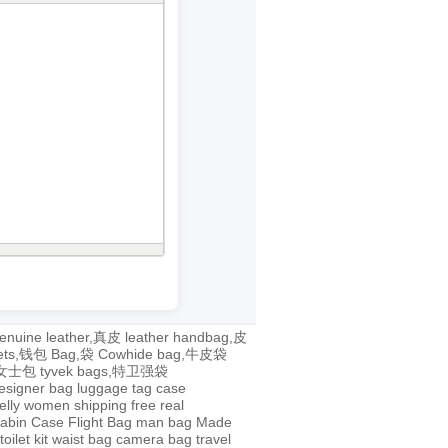
enuine leather,真皮
leather handbag,皮
lets,钱包
Bag,袋
Cowhide bag,牛皮袋
g,女士包
tyvek bags,特卫强袋
esigner bag
luggage tag
case
jelly
women
shipping
free
real
abin Case
Flight Bag
man bag
Made
toilet kit
waist bag
camera bag
travel