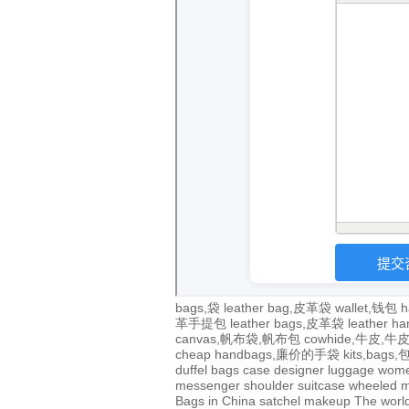
bags,袋
leather bag,皮革袋
wallet,钱包
h
革手提包
leather bags,皮革袋
leather 
canvas,帆布袋,帆布包
cowhide,牛皮,
cheap handbags,廉价的手袋
kits,bags
duffel bags
case
designer
luggage
wom
messenger
shoulder
suitcase
wheeled
m
Bags in China
satchel
makeup
The world