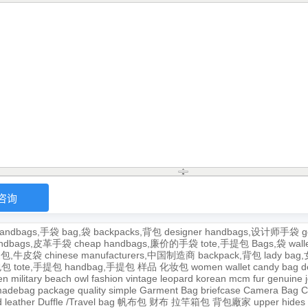
andbags,手袋
bag,袋
backpacks,背包
designer handbags,设计师手袋
g
handbags,皮革手袋
cheap handbags,廉价的手袋
tote,手提包
Bags,袋
wal
牛皮包,牛皮袋
chinese manufacturers,中国制造商
backpack,背包
lady ba
,包包
tote,手提包
handbag,手提包
样品
化妆包
women wallet
candy bag
d
en
military
beach
owl
fashion
vintage
leopard
korean
mcm
fur
genuine
adebag
package
quality
simple
Garment Bag
briefcase
Camera Bag
C
 leather
Duffle /Travel bag
帆布包
财布
拉竿箱包
背包廠家
upper
hides