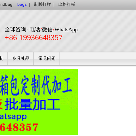
andbag
bags
|
制版打样
|
出格打板
全球咨询: 电话
/
微信
/
WhatsApp
+86 19936648357
制
皮具礼品
常见问题