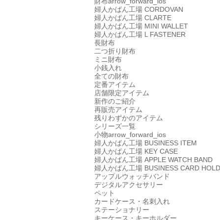
財布
arrow_forward_ios
婦人かばん工場
CORDOVAN
婦人かばん工場
CLARTE
婦人かばん工場
MINI WALLET
婦人かばん工場
L FASTENER
長財布
二つ折り財布
ミニ財布
小銭入れ
全ての財布
定番アイテム
店舗限定アイテム
新作のご紹介
再販売アイテム
残りわずかのアイテム
シリーズ一覧
小物
arrow_forward_ios
婦人かばん工場
BUSINESS ITEM
婦人かばん工場
KEY CASE
婦人かばん工場
APPLE WATCH BAND
婦人かばん工場
BUSINESS CARD HOL
アップルウォッチバンド
デジタルアクセサリー
ペット
カードケース・名刺入れ
ステーショナリー
キーケース・キーホルダー