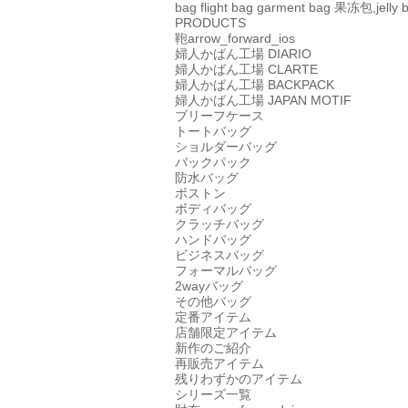
bag
flight bag
garment bag
果冻包,jelly 
PRODUCTS
鞄
arrow_forward_ios
婦人かばん工場
DIARIO
婦人かばん工場
CLARTE
婦人かばん工場
BACKPACK
婦人かばん工場
JAPAN MOTIF
ブリーフケース
トートバッグ
ショルダーバッグ
バックパック
防水バッグ
ボストン
ボディバッグ
クラッチバッグ
ハンドバッグ
ビジネスバッグ
フォーマルバッグ
2wayバッグ
その他バッグ
定番アイテム
店舗限定アイテム
新作のご紹介
再販売アイテム
残りわずかのアイテム
シリーズ一覧