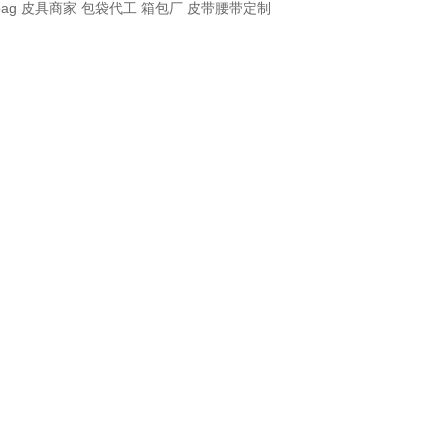
bag
皮具商家
包袋代工
箱包厂
皮带腰带定制