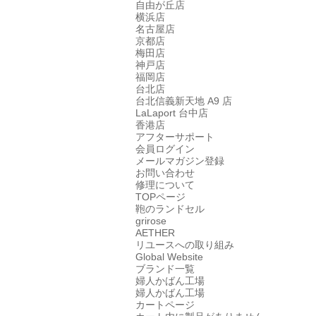
自由が丘店
横浜店
名古屋店
京都店
梅田店
神戸店
福岡店
台北店
台北信義新天地 A9 店
LaLaport 台中店
香港店
アフターサポート
会員ログイン
メールマガジン登録
お問い合わせ
修理について
TOPページ
鞄のランドセル
grirose
AETHER
リユースへの取り組み
Global Website
ブランド一覧
婦人かばん工場
婦人かばん工場
カートページ