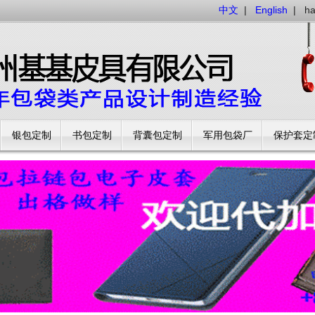
中文
|
English
|
h
银包定制
书包定制
背囊包定制
军用包袋厂
保护套定