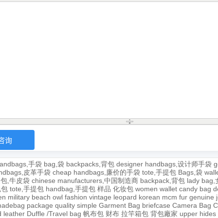
andbags,手袋
bag,袋
backpacks,背包
designer handbags,设计师手袋
g
handbags,皮革手袋
cheap handbags,廉价的手袋
tote,手提包
Bags,袋
wal
牛皮包,牛皮袋
chinese manufacturers,中国制造商
backpack,背包
lady ba
,包包
tote,手提包
handbag,手提包
样品
化妆包
women wallet
candy bag
d
en
military
beach
owl
fashion
vintage
leopard
korean
mcm
fur
genuine
adebag
package
quality
simple
Garment Bag
briefcase
Camera Bag
C
 leather
Duffle /Travel bag
帆布包
财布
拉竿箱包
背包廠家
upper
hides