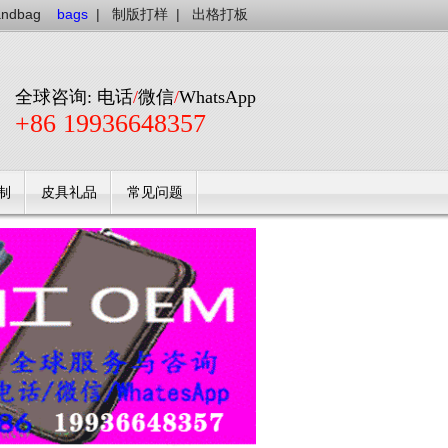
andbag
bags
|
制版打样
|
出格打板
全球咨询: 电话
/
微信
/
WhatsApp
+86 19936648357
制
皮具礼品
常见问题