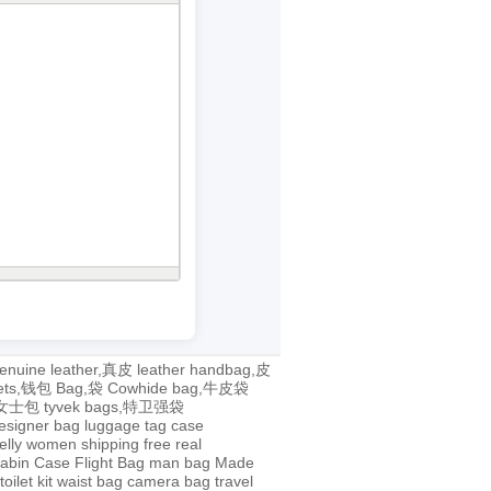
enuine leather,真皮
leather handbag,皮
lets,钱包
Bag,袋
Cowhide bag,牛皮袋
g,女士包
tyvek bags,特卫强袋
esigner bag
luggage tag
case
jelly
women
shipping
free
real
abin Case
Flight Bag
man bag
Made
toilet kit
waist bag
camera bag
travel