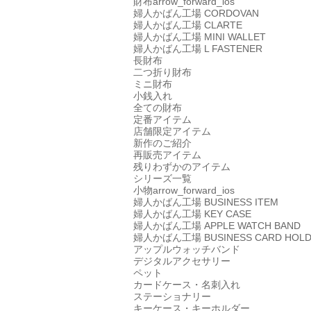
財布
arrow_forward_ios
婦人かばん工場
CORDOVAN
婦人かばん工場
CLARTE
婦人かばん工場
MINI WALLET
婦人かばん工場
L FASTENER
長財布
二つ折り財布
ミニ財布
小銭入れ
全ての財布
定番アイテム
店舗限定アイテム
新作のご紹介
再販売アイテム
残りわずかのアイテム
シリーズ一覧
小物
arrow_forward_ios
婦人かばん工場
BUSINESS ITEM
婦人かばん工場
KEY CASE
婦人かばん工場
APPLE WATCH BAND
婦人かばん工場
BUSINESS CARD HOL
アップルウォッチバンド
デジタルアクセサリー
ペット
カードケース・名刺入れ
ステーショナリー
キーケース・キーホルダー