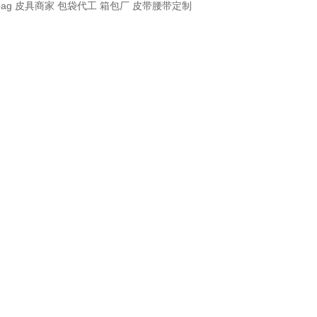
bag
皮具商家
包袋代工
箱包厂
皮带腰带定制