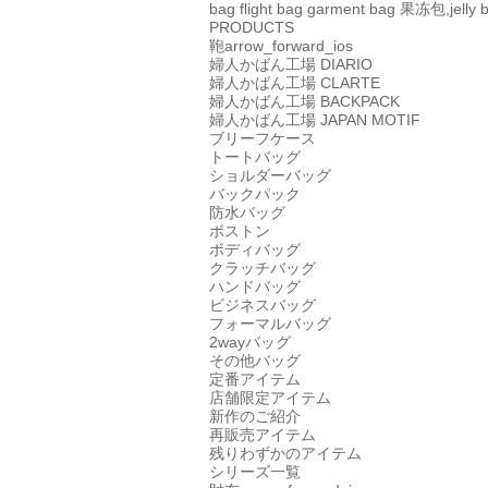
bag
flight bag
garment bag
果冻包,jelly 
PRODUCTS
鞄
arrow_forward_ios
婦人かばん工場
DIARIO
婦人かばん工場
CLARTE
婦人かばん工場
BACKPACK
婦人かばん工場
JAPAN MOTIF
ブリーフケース
トートバッグ
ショルダーバッグ
バックパック
防水バッグ
ボストン
ボディバッグ
クラッチバッグ
ハンドバッグ
ビジネスバッグ
フォーマルバッグ
2wayバッグ
その他バッグ
定番アイテム
店舗限定アイテム
新作のご紹介
再販売アイテム
残りわずかのアイテム
シリーズ一覧