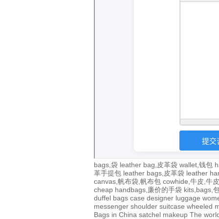
bags,袋
leather bag,皮革袋
wallet,钱包
h
革手提包
leather bags,皮革袋
leather 
canvas,帆布袋,帆布包
cowhide,牛皮,
cheap handbags,廉价的手袋
kits,bags
duffel bags
case
designer
luggage
wom
messenger
shoulder
suitcase
wheeled
m
Bags in China
satchel
makeup
The world