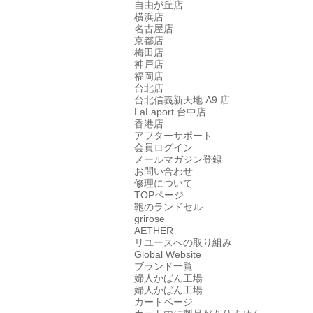
自由が丘店
横浜店
名古屋店
京都店
梅田店
神戸店
福岡店
台北店
台北信義新天地 A9 店
LaLaport 台中店
香港店
アフターサポート
会員ログイン
メールマガジン登録
お問い合わせ
修理について
TOPページ
鞄のランドセル
grirose
AETHER
リユースへの取り組み
Global Website
ブランド一覧
婦人かばん工場
婦人かばん工場
カートページ